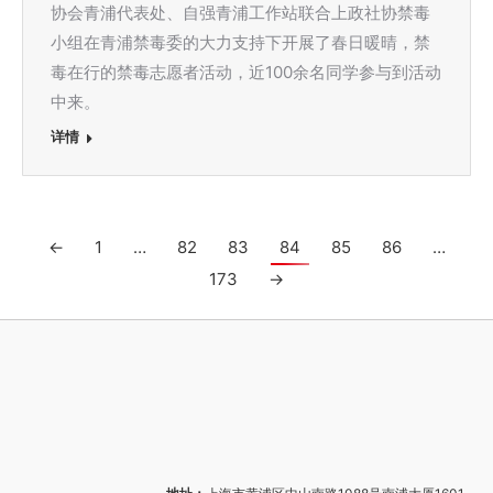
协会青浦代表处、自强青浦工作站联合上政社协禁毒
小组在青浦禁毒委的大力支持下开展了春日暖晴，禁
毒在行的禁毒志愿者活动，近100余名同学参与到活动
中来。
详情
←
1
…
82
83
84
85
86
…
173
→