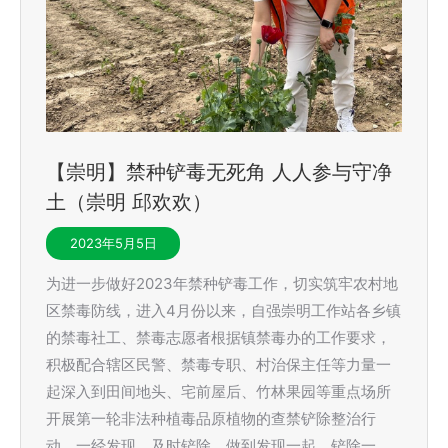
【崇明】禁种铲毒无死角 人人参与守净
土（崇明 邱欢欢）
2023年5月5日
为进一步做好2023年禁种铲毒工作，切实筑牢农村地
区禁毒防线，进入4月份以来，自强崇明工作站各乡镇
的禁毒社工、禁毒志愿者根据镇禁毒办的工作要求，
积极配合辖区民警、禁毒专职、村治保主任等力量一
起深入到田间地头、宅前屋后、竹林果园等重点场所
开展第一轮非法种植毒品原植物的查禁铲除整治行
动，一经发现，及时铲除，做到发现一起、铲除一