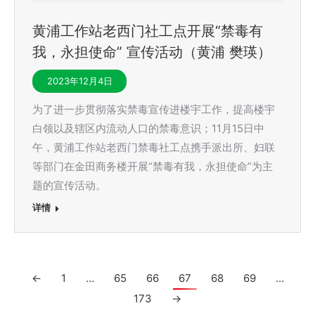
黄浦工作站老西门社工点开展“禁毒有
我，永担使命” 宣传活动（黄浦 樊瑛）
2023年12月4日
为了进一步贯彻落实禁毒宣传进楼宇工作，提高楼宇
白领以及辖区内流动人口的禁毒意识；11月15日中
午，黄浦工作站老西门禁毒社工点携手派出所、妇联
等部门在金田商务楼开展“禁毒有我，永担使命”为主
题的宣传活动。
详情
←
1
…
65
66
67
68
69
…
173
→