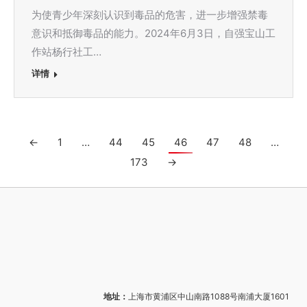
为使青少年深刻认识到毒品的危害，进一步增强禁毒
意识和抵御毒品的能力。2024年6月3日，自强宝山工
作站杨行社工…
详情
←
1
…
44
45
46
47
48
…
173
→
地址：
上海市黄浦区中山南路1088号南浦大厦1601