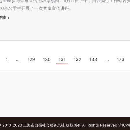
起全民参与禁毒宣传的浓厚氛围。6月11日下午，自强闵行工作站古
40余名学生开展了一次禁毒宣传讲座。
详情
1
…
129
130
131
132
133
…
173
s © 2010-2020 上海市自强社会服务总社 版权所有 All Rights Reserved
沪ICP