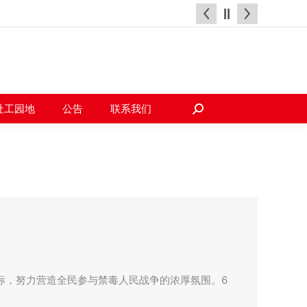
天地
社工园地
公告
联系我们
搜
索：
社工园地
公告
联系我们
搜
索：
标，努力营造全民参与禁毒人民战争的浓厚氛围。6