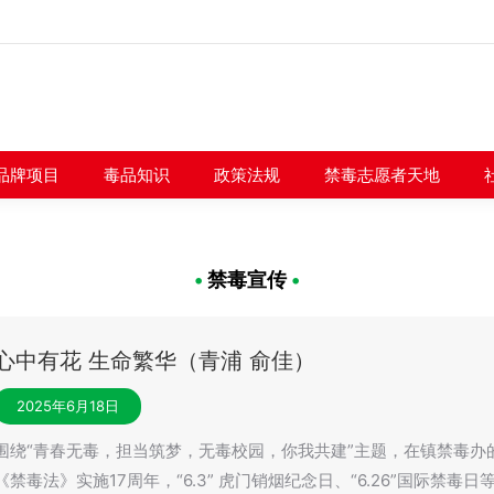
闻快讯
品牌项目
毒品知识
政策法规
禁毒志愿者
品牌项目
毒品知识
政策法规
禁毒志愿者天地
•
禁毒宣传
•
心中有花 生命繁华（青浦 俞佳）
2025年6月18日
围绕“青春无毒，担当筑梦，无毒校园，你我共建”主题，在镇禁毒办的
《禁毒法》实施17周年，“6.3” 虎门销烟纪念日、“6.26”国际