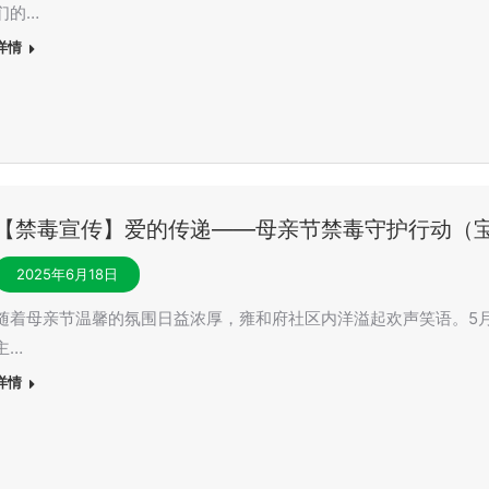
们的…
详情
【禁毒宣传】爱的传递——母亲节禁毒守护行动（宝
2025年6月18日
随着母亲节温馨的氛围日益浓厚，雍和府社区内洋溢起欢声笑语。5月
主…
详情