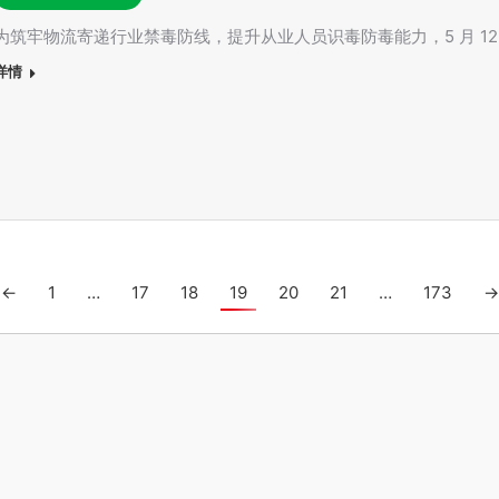
为筑牢物流寄递行业禁毒防线，提升从业人员识毒防毒能力，5 月 1
详情
←
1
…
17
18
19
20
21
…
173
→