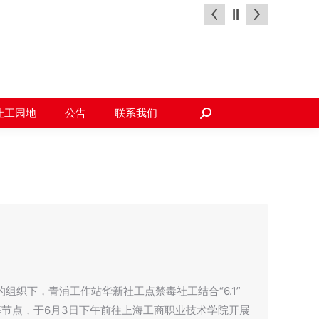
天地
社工园地
公告
联系我们
搜
索：
社工园地
公告
联系我们
搜
索：
组织下，青浦工作站华新社工点禁毒社工结合“6.1”
禁毒日等节点，于6月3日下午前往上海工商职业技术学院开展