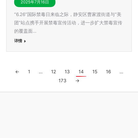
2025年7月16日
“6.26”国际禁毒日来临之际，静安区曹家渡街道与“美
团”站点携手开展禁毒宣传活动，进一步扩大禁毒宣传
的覆盖面…
详情
←
1
…
12
13
14
15
16
…
173
→