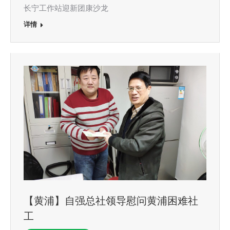
长宁工作站迎新团康沙龙
详情
【黄浦】自强总社领导慰问黄浦困难社
工