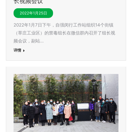
长视频会议
2022年1月25日
2022年1月7日下午，自强闵行工作站组织14个街镇
（莘庄工业区）的禁毒组长在微信群内召开了组长视
频会议，副站…
详情