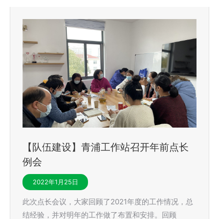
【队伍建设】青浦工作站召开年前点长
例会
2022年1月25日
此次点长会议，大家回顾了2021年度的工作情况，总
结经验，并对明年的工作做了布置和安排。回顾