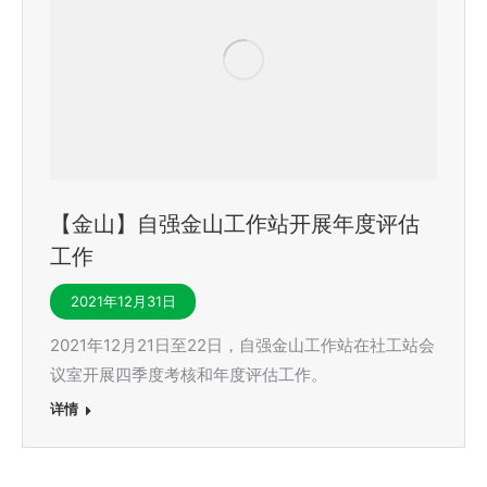
【金山】自强金山工作站开展年度评估
工作
2021年12月31日
2021年12月21日至22日，自强金山工作站在社工站会
议室开展四季度考核和年度评估工作。
详情