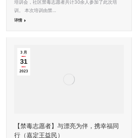
培训会，社区禁毒志愿者共计30余人参加了此次培
训。 本次培训由禁…
详情
3 月
31
2023
【禁毒志愿者】与漂亮为伴，携幸福同
行（嘉定王益民）