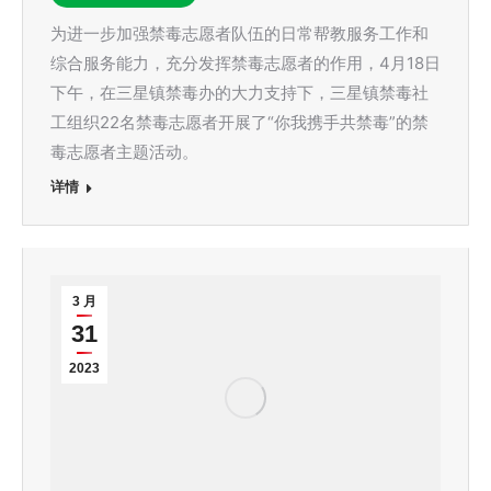
为进一步加强禁毒志愿者队伍的日常帮教服务工作和
综合服务能力，充分发挥禁毒志愿者的作用，4月18日
下午，在三星镇禁毒办的大力支持下，三星镇禁毒社
工组织22名禁毒志愿者开展了“你我携手共禁毒”的禁
毒志愿者主题活动。
详情
3 月
31
2023