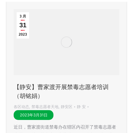
3 月
31
2023
【静安】曹家渡开展禁毒志愿者培训
（胡铭娟）
各区动态
,
禁毒志愿者天地
,
静安区
静 安
2023年3月31日
近日，曹家渡街道禁毒办在辖区内召开了禁毒志愿者