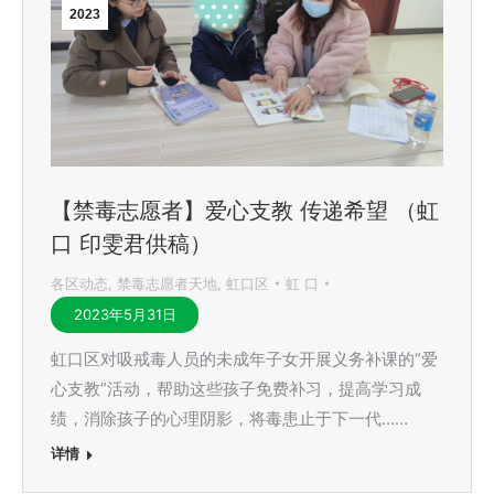
2023
【禁毒志愿者】爱心支教 传递希望 （虹
口 印雯君供稿）
各区动态
,
禁毒志愿者天地
,
虹口区
虹 口
2023年5月31日
虹口区对吸戒毒人员的未成年子女开展义务补课的“爱
心支教”活动，帮助这些孩子免费补习，提高学习成
绩，消除孩子的心理阴影，将毒患止于下一代……
详情