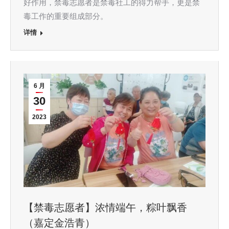
好作用，禁毒志愿者是禁毒社工的得力帮手，更是禁
毒工作的重要组成部分。
详情
6 月
30
2023
【禁毒志愿者】浓情端午，粽叶飘香
（嘉定金浩青）