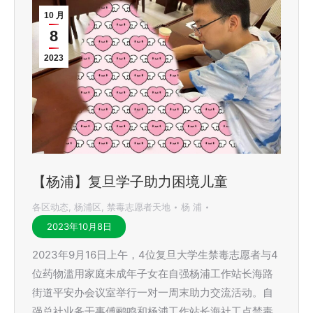
10 月
8
2023
【杨浦】复旦学子助力困境儿童
各区动态
,
杨浦区
,
禁毒志愿者天地
杨 浦
2023年10月8日
2023年9月16日上午，4位复旦大学生禁毒志愿者与4
位药物滥用家庭未成年子女在自强杨浦工作站长海路
街道平安办会议室举行一对一周末助力交流活动。自
强总社业务干事傅鹂鸣和杨浦工作站长海社工点禁毒