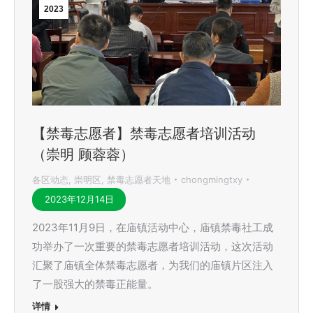
2023
【禁毒志愿者】禁毒志愿者培训活动
（崇明 顾蓉蓉）
各区动态
,
崇明区
,
禁毒志愿者天地
chongmingtxy
2023年12月14日
2023年11月9日，在庙镇活动中心，庙镇禁毒社工成
功举办了一次重要的禁毒志愿者培训活动，这次活动
汇聚了庙镇全体禁毒志愿者，为我们的庙镇片区注入
了一股强大的禁毒正能量。
详情