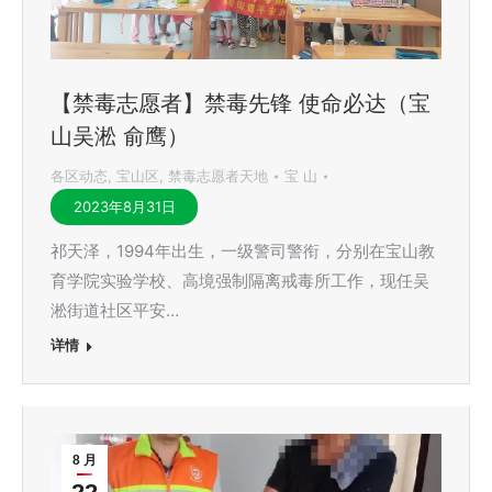
【禁毒志愿者】禁毒先锋 使命必达（宝
山吴淞 俞鹰）
各区动态
,
宝山区
,
禁毒志愿者天地
宝 山
2023年8月31日
祁天泽，1994年出生，一级警司警衔，分别在宝山教
育学院实验学校、高境强制隔离戒毒所工作，现任吴
淞街道社区平安…
详情
8 月