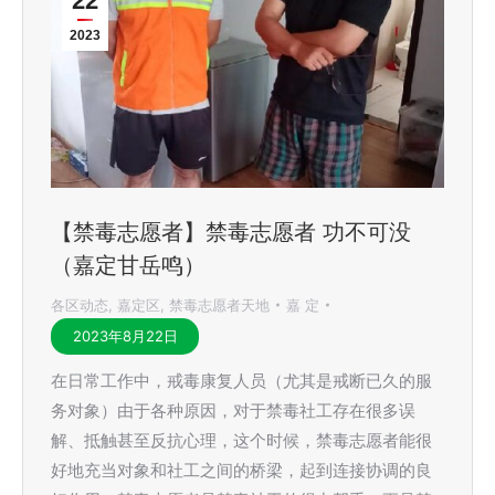
22
2023
【禁毒志愿者】禁毒志愿者 功不可没
（嘉定甘岳鸣）
各区动态
,
嘉定区
,
禁毒志愿者天地
嘉 定
2023年8月22日
在日常工作中，戒毒康复人员（尤其是戒断已久的服
务对象）由于各种原因，对于禁毒社工存在很多误
解、抵触甚至反抗心理，这个时候，禁毒志愿者能很
好地充当对象和社工之间的桥梁，起到连接协调的良