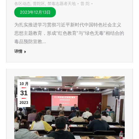
各区动态
,
普陀区
,
禁毒志愿者天地
普 陀
2023年12月13日
为扎实推进学习贯彻习近平新时代中国特色社会主义
思想主题教育，形成“红色教育”与“绿色无毒”相结合的
毒品预防宣教…
详情
10 月
31
2023