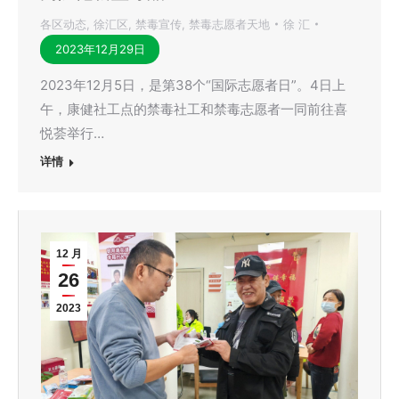
各区动态
,
徐汇区
,
禁毒宣传
,
禁毒志愿者天地
徐 汇
2023年12月29日
2023年12月5日，是第38个“国际志愿者日”。4日上
午，康健社工点的禁毒社工和禁毒志愿者一同前往喜
悦荟举行…
详情
12 月
26
2023