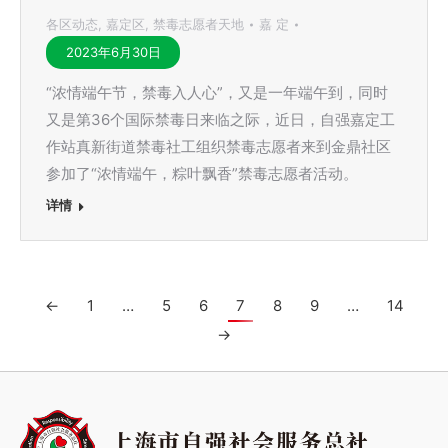
各区动态
,
嘉定区
,
禁毒志愿者天地
嘉 定
2023年6月30日
“浓情端午节，禁毒入人心”，又是一年端午到，同时
又是第36个国际禁毒日来临之际，近日，自强嘉定工
作站真新街道禁毒社工组织禁毒志愿者来到金鼎社区
参加了“浓情端午，粽叶飘香”禁毒志愿者活动。
详情
←
1
…
5
6
7
8
9
…
14
→