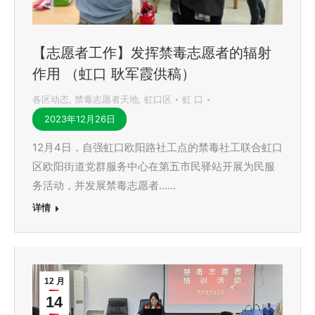
【志愿者工作】发挥禁毒志愿者的辐射
作用 （虹口 耿军霞供稿）
各区动态
,
禁毒志愿者天地
,
虹口区
虹 口
2023年12月26日
12月4日，自强虹口欧阳路社工点的禁毒社工联合虹口
区欧阳街道党群服务中心在第五市民驿站开展为民服
务活动，并发展禁毒志愿者……
详情
12 月
14