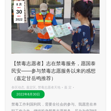
8 月
30
2022
【禁毒志愿者】志在禁毒服务，愿国泰
民安——参与禁毒志愿服务以来的感想
（嘉定甘岳鸣推荐）
各区动态
,
嘉定区
,
禁毒志愿者天地
嘉 定
2022年8月30日
禁毒工作利国利民，需要全社会的参与。我愿意在本
职工作之外，继续投身禁毒志愿服务，尽力为南翔镇