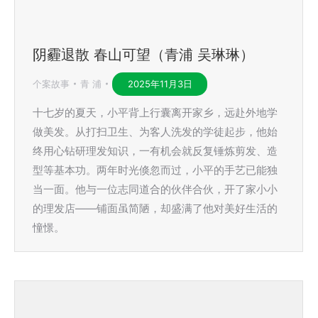
阴霾退散 春山可望（青浦 吴琳琳）
个案故事
青 浦
2025年11月3日
十七岁的夏天，小平背上行囊离开家乡，远赴外地学
做美发。从打扫卫生、为客人洗发的学徒起步，他始
终用心钻研理发知识，一有机会就反复锤炼剪发、造
型等基本功。两年时光倏忽而过，小平的手艺已能独
当一面。他与一位志同道合的伙伴合伙，开了家小小
的理发店——铺面虽简陋，却盛满了他对美好生活的
憧憬。