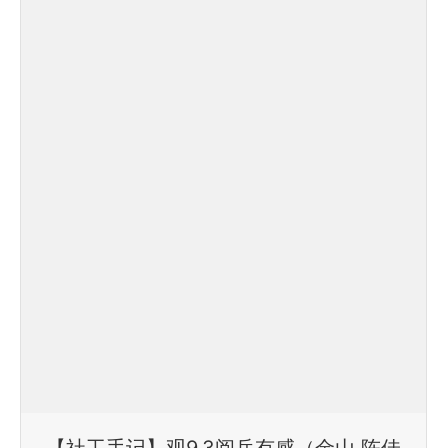
【社工手记】观9.3阅兵有感（金山 陈佳