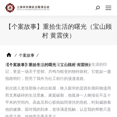
搜
索：
【个案故事】重拾生活的曙光（宝山顾
村 黄震侠）
⁄
个案故事
⁄
服务对象老张的故事，对我而言，不仅是一段职业生涯的印
【个案故事】重拾生活的曙光（宝山顾村 黄震侠）
记，更是一场关于坚韧、共鸣与蜕变的独特旅程。它犹如一盏
指路明灯，照亮了我作为社工前行的漫漫道路。
初次踏入老张那狭小的出租屋，映入眼帘的是因长期药物滥用
而支离破碎的生活景象。家庭破裂，他孤身一人蜷缩在不足十
平米的空间内。高血压和心脏病如同潜伏的危机，时刻威胁着
他的健康。面对我的到来，老张满是抵触，认定我的帮教只是
徒劳之举，对他而言毫无意义。