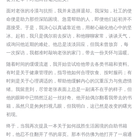
面对老张的冷漠与抗拒，我并未选择退却。我深知，社工的使
命便是助力那些深陷困境、急需帮助的人，即便他们起初并不
愿接受。于是，我决心以真诚靠近他，用耐心融化他心中的坚
冰。起初，我只是偶尔前去探访，和他聊聊家常，谈谈天气，
或询问他近期的难处。他总是淡淡回应，但我未曾放弃 ，每
一次探访，我都准时敲响老张的家门，带去一份关怀与温暖。
随着时间的缓缓流逝，我开始尝试给他带去各类书籍和资料。
有时是关于健康管理的，指导他如何合理饮食、按时服药；有
时则是关于心理调适的，帮助他缓解内心的沉重压力与焦虑情
绪。我留意到，尽管老张表面上总是一副满不在乎的样子，但
他的眼眸中已悄然泛起一丝好奇。他开始偶尔翻看我带去的书
籍，虽然只是匆匆扫视几眼，但我明白，这已然是改变的曙光
初现。
终于，当我再次提及一本关于如何战胜生活困境的自助书籍
时，他忍不住翻开了书的扉页。那本书仿佛为他打开了一扇通