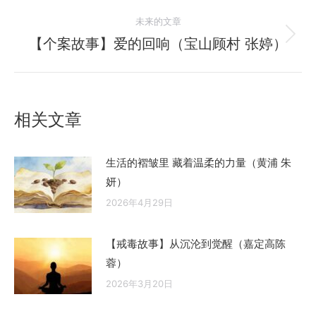
的
航
未来的文章
文
【个案故事】爱的回响（宝山顾村 张婷）
未
章：
来
的
文
相关文章
章：
生活的褶皱里 藏着温柔的力量（黄浦 朱
妍）
2026年4月29日
【戒毒故事】从沉沦到觉醒（嘉定高陈
蓉）
2026年3月20日