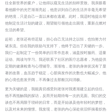
往全新世界的窗户，让他得以窥见生活的别样景致。我亲眼看
着他眼中的光芒渐渐亮起，他意识到自己的生活并非毫无希望
的绝境，只是自己一直以来都在逃避。此时，我适时地提出帮
他制定生活计划的建议，期望能引领他走出困境，重新点燃对
生活的希望。
起初，老张还有些迟疑，担心自己无法持之以恒，也怕努力付
诸东流。但在我的鼓励与支持下，他终于迈出了关键的一步。
我们一起制定了一份简单的日常作息表，涵盖按时服药、适量
运动、阅读与学习。我还联系了社区的医疗志愿者，为他提供
定期的健康检查与心理辅导。渐渐地，老张的身体状况有了显
著的改善，血压趋于稳定，心脏病发作的次数也大幅减少。他
的心境也愈发开阔，不再像过去那般沉闷消极。
更为关键的是，我能真切感受到老张对我逐渐建立起的信任。
他不再抵触我的探访，反而开始期待每一次的见面。我们的交
谈也不再局限于琐碎的日常，而是开始谈及他年轻时的梦想，
以及对未来的憧憬。我发现，老张的内心深处依旧怀揣着炽热