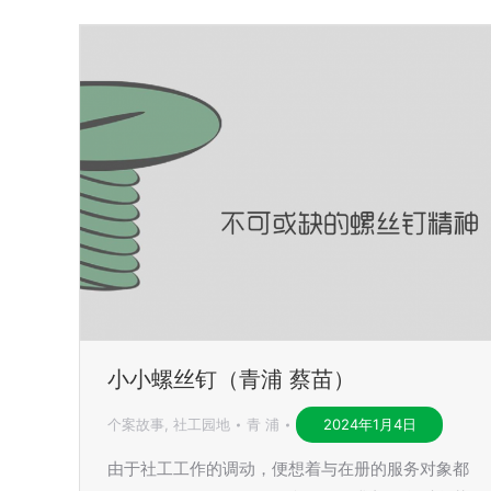
小小螺丝钉（青浦 蔡苗）
个案故事
,
社工园地
青 浦
2024年1月4日
由于社工工作的调动，便想着与在册的服务对象都