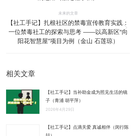
导
史
的
航
未来的文章
文
【社工手记】扎根社区的禁毒宣传教育实践：
章：
一位禁毒社工的探索与思考 ——以高新区“向
未
来
阳花智慧屋”项目为例（金山 石莲琼）
的
文
章：
相关文章
【社工手记】当补助金成为照见生活的镜
子（青浦 胡平萍）
2026年4月29日
【社工手记】点滴关爱 真诚相伴（闵行陈
喆）