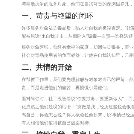
与毒瘾抗争的服务对象。他们在自我苛责的深渊里挣扎，
一、苛责与绝望的闭环
许多服务对象沾染毒品后，陷入对自我的极端否定。“让家人
配被原谅”来自我攻击，从而陷入“吸毒—自责—选择逃避
服务对象阿强，曾经有幸福的家庭，却因沾染毒品，事业
社会对毒品使用者的负面标签，让他在自我认知里，只剩
二、共情的开始
在帮教工作里，我们要先理解服务对象对自己的严苛，然
责，而是走进他们的痛苦，再慢慢引导他们。
面对阿强时，社工没急着说“你要戒毒、要重新做人”，
化成贴近他们处境的话语：“换做是我，经历这些也会恨
骂自己，你会怎么说？你大概会拉他起来，说‘事情已经
有人相信他们值得被自己温柔对待。