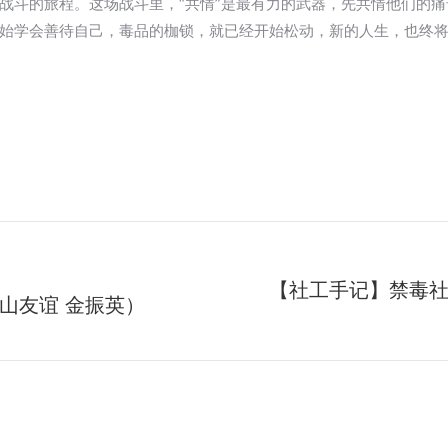
战斗的旅程。这场战斗里，“共情”是最有力的武器，先共情他们的
始学会善待自己，毒品的枷锁，就已经开始松动，新的人生，也终将
【社工手记】禁毒
山友谊 金振英）
未
来
的
文
章：