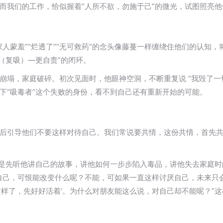
而我们的工作，恰似握着“人所不欲，勿施于己”的微光，试图照亮
蒙羞”“烂透了”“无可救药”的念头像藤蔓一样缠绕住他们的认知，将
（复吸）—更自责”的闭环。
崩塌，家庭破碎。初次见面时，他眼神空洞，不断重复说 “我毁了一
下“吸毒者”这个失败的身份，看不到自己还有重新开始的可能。
后引导他们不要这样对待自己。我们常说要共情，这份共情，首先
而是先听他讲自己的故事，讲他如何一步步陷入毒品，讲他失去家庭时
自己，可恨能改变什么呢？不能，可如果一直这样讨厌自己，未来只
这样了，先好好活着’。为什么对朋友能这么说，对自己却不能呢？”