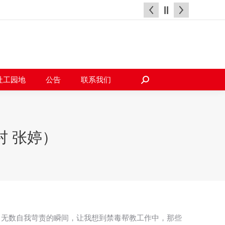
天地
社工园地
公告
联系我们
搜
索：
社工园地
公告
联系我们
搜
索：
村 张婷）
中无数自我苛责的瞬间，让我想到禁毒帮教工作中，那些