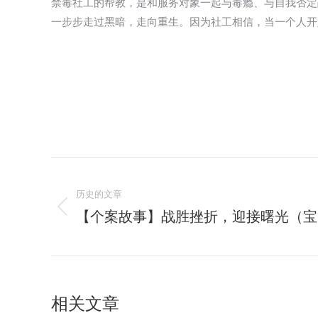
禁毒社工的帮教，是和服务对象一起与毒瘾、与自我否定
一步步走过黑暗，走向重生。因为社工相信，当一个人开
文
历史的文章
章
【个案故事】战胜挫折，迎接曙光（宝
历
导
史
的
航
文
章：
相关文章