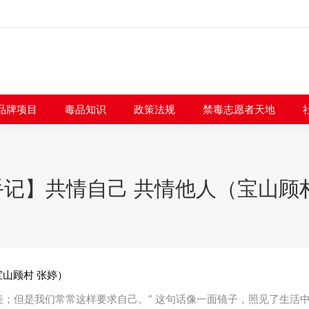
闻快讯
品牌项目
毒品知识
政策法规
禁毒志愿者
品牌项目
毒品知识
政策法规
禁毒志愿者天地
记】共情自己 共情他人（宝山顾
山顾村 张婷）
美；但是我们常常这样要求自己。” 这句话像一面镜子，照见了生活