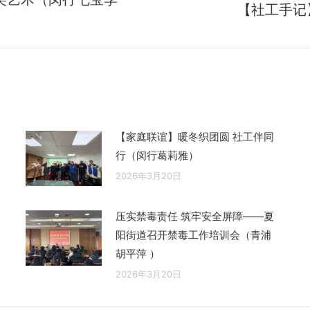
【社工手记
未
来
的
文
章：
【家庭联谊】暖冬织团圆 社工伴同
行（闵行葛莉雅）
2026年3月20日
压实禁毒责任 筑牢安全屏障——夏
阳街道召开禁毒工作培训会（青浦
胡平萍 ）
2026年3月20日