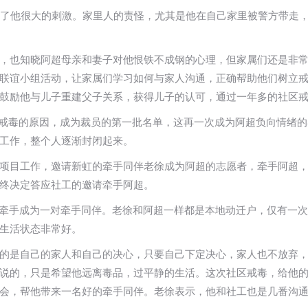
给了他很大的刺激。家里人的责怪，尤其是他在自己家里被警方带走
，也知晓阿超母亲和妻子对他恨铁不成钢的心理，但家属们还是非
联谊小组活动，让家属们学习如何与家人沟通，正确帮助他们树立
鼓励他与儿子重建父子关系，获得儿子的认可，通过一年多的社区
社区戒毒的原因，成为裁员的第一批名单，这再一次成为阿超负向情绪
工作，整个人逐渐封闭起来。
项目工作，邀请新虹的牵手同伴老徐成为阿超的志愿者，牵手阿超
终决定答应社工的邀请牵手阿超。
成功牵手成为一对牵手同伴。老徐和阿超一样都是本地动迁户，仅有一次
生活状态非常好。
的是自己的家人和自己的决心，只要自己下定决心，家人也不放弃
说的，只是希望他远离毒品，过平静的生活。这次社区戒毒，给他
会，帮他带来一名好的牵手同伴。老徐表示，他和社工也是几番沟