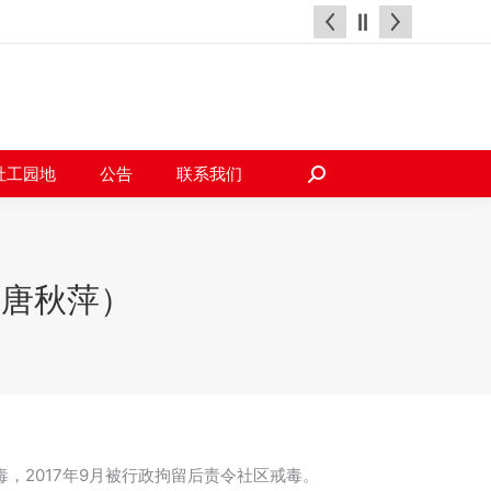
天地
社工园地
公告
联系我们
搜
索：
社工园地
公告
联系我们
搜
索：
虹唐秋萍）
，2017年9月被行政拘留后责令社区戒毒。