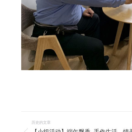
文
历史的文章
章
【小组活动】端午飘香–手作生活，情