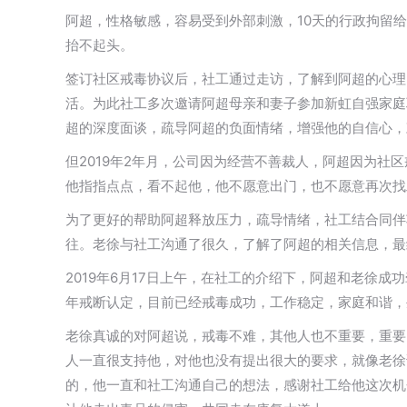
阿超，性格敏感，容易受到外部刺激，10天的行政拘留
抬不起头。
签订社区戒毒协议后，社工通过走访，了解到阿超的心理
活。为此社工多次邀请阿超母亲和妻子参加新虹自强家庭
超的深度面谈，疏导阿超的负面情绪，增强他的自信心，
但2019年2年月，公司因为经营不善裁人，阿超因为
他指指点点，看不起他，他不愿意出门，也不愿意再次找
为了更好的帮助阿超释放压力，疏导情绪，社工结合同伴
往。老徐与社工沟通了很久，了解了阿超的相关信息，最
2019年6月17日上午，在社工的介绍下，阿超和老徐
年戒断认定，目前已经戒毒成功，工作稳定，家庭和谐，
老徐真诚的对阿超说，戒毒不难，其他人也不重要，重要
人一直很支持他，对他也没有提出很大的要求，就像老徐
的，他一直和社工沟通自己的想法，感谢社工给他这次机