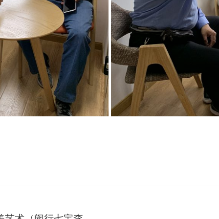
美艺术（闵行七宝李