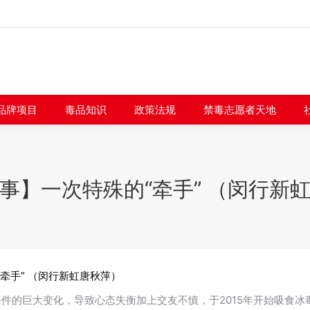
闻快讯
品牌项目
毒品知识
政策法规
禁毒志愿者
品牌项目
毒品知识
政策法规
禁毒志愿者天地
事】一次特殊的“牵手” （闵行新
牵手” （闵行新虹唐秋萍）
件的巨大变化，导致心态失衡加上交友不慎，于2015年开始吸食冰毒