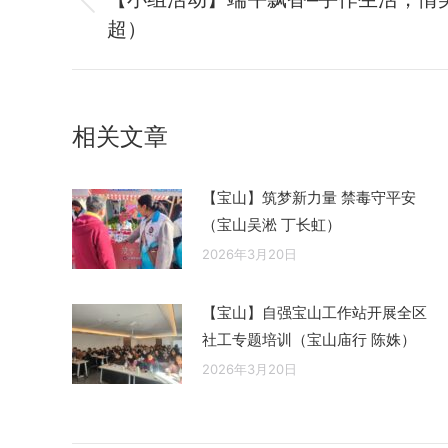
历
超）
导
史
的
航
文
章：
相关文章
【宝山】筑梦新力量 禁毒守平安
（宝山吴淞 丁长虹）
2026年3月20日
【宝山】自强宝山工作站开展全区
社工专题培训（宝山庙行 陈姝）
2026年3月20日