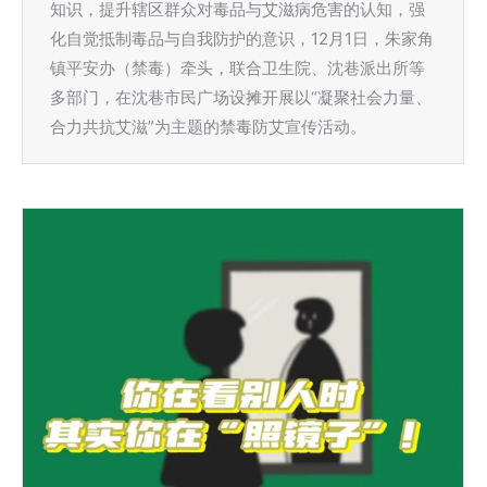
知识，提升辖区群众对毒品与艾滋病危害的认知，强
化自觉抵制毒品与自我防护的意识，12月1日，朱家角
镇平安办（禁毒）牵头，联合卫生院、沈巷派出所等
多部门，在沈巷市民广场设摊开展以“凝聚社会力量、
合力共抗艾滋”为主题的禁毒防艾宣传活动。