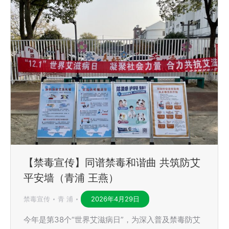
【禁毒宣传】同谱禁毒和谐曲 共筑防艾
平安墙（青浦 王燕）
禁毒宣传
青 浦
2026年4月29日
今年是第38个“世界艾滋病日”，为深入普及禁毒防艾