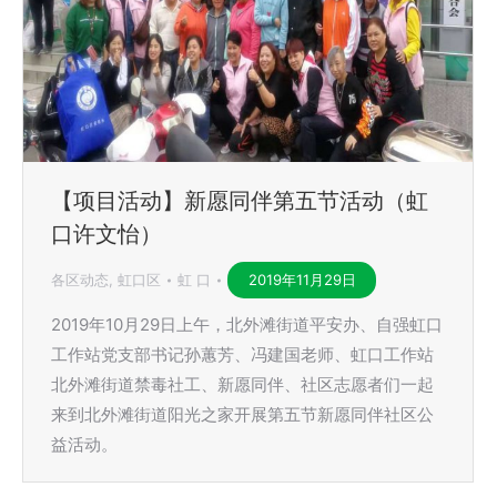
【项目活动】新愿同伴第五节活动（虹
口许文怡）
各区动态
,
虹口区
虹 口
2019年11月29日
2019年10月29日上午，北外滩街道平安办、自强虹口
工作站党支部书记孙蕙芳、冯建国老师、虹口工作站
北外滩街道禁毒社工、新愿同伴、社区志愿者们一起
来到北外滩街道阳光之家开展第五节新愿同伴社区公
益活动。