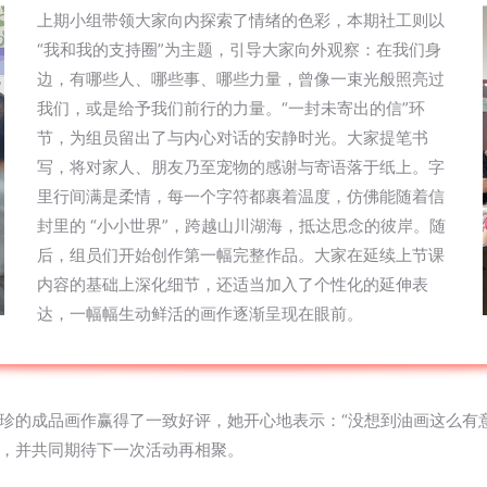
上期小组带领大家向内探索了情绪的色彩，本期社工则以
“我和我的支持圈”为主题，引导大家向外观察：在我们身
边，有哪些人、哪些事、哪些力量，曾像一束光般照亮过
我们，或是给予我们前行的力量。“一封未寄出的信”环
节，为组员留出了与内心对话的安静时光。大家提笔书
写，将对家人、朋友乃至宠物的感谢与寄语落于纸上。字
里行间满是柔情，每一个字符都裹着温度，仿佛能随着信
封里的 “小小世界”，跨越山川湖海，抵达思念的彼岸。随
后，组员们开始创作第一幅完整作品。大家在延续上节课
内容的基础上深化细节，还适当加入了个性化的延伸表
达，一幅幅生动鲜活的画作逐渐呈现在眼前。
珍的成品画作赢得了一致好评，她开心地表示：“没想到油画这么有意
，并共同期待下一次活动再相聚。