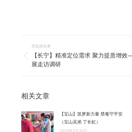
文
历史的文章
章
【长宁】精准定位需求 聚力提质增效
历
展走访调研
导
史
的
航
文
章：
相关文章
【宝山】筑梦新力量 禁毒守平安
（宝山吴淞 丁长虹）
2026年3月20日