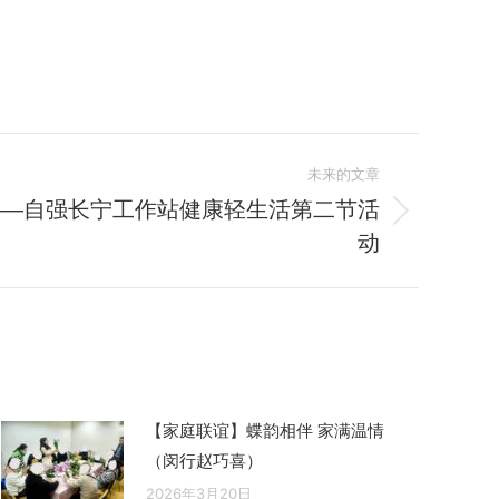
未来的文章
——自强长宁工作站健康轻生活第二节活
动
【家庭联谊】蝶韵相伴 家满温情
（闵行赵巧喜）
2026年3月20日