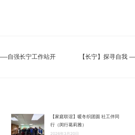
——自强长宁工作站开
【长宁】探寻自我 
未
来
的
文
章：
【家庭联谊】暖冬织团圆 社工伴同
行（闵行葛莉雅）
2026年3月20日