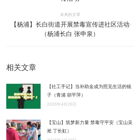
导
史
的
航
未来的文章
文
【杨浦】长白街道开展禁毒宣传进社区活动
章：
未
（杨浦长白 张申泉）
来
的
文
章：
相关文章
【社工手记】当补助金成为照见生活的镜
子（青浦 胡平萍）
2026年4月29日
【宝山】筑梦新力量 禁毒守平安（宝山吴
淞 丁长虹）