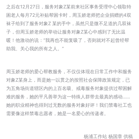
之后在12月27日，服务对象Z某前来社区事务受理中心领取特
困老人每月72元补贴帮困卡时，周玉娇老师把企业捐赠的4双
袜子给到了服务对象Z 某的手中，虽然只是微不足道的几双袜
子，但周玉娇老师的举动让服务对象Z某心中感到了无比温
暖！他激动的说：“我再也不能复吸了，否则就对不起曾经帮
助我、关心我的所有之人。”
周玉娇老师的爱心帮教服务，不仅仅体现在日常工作中和服务
对象Z某身上，而是她一以贯之的按照社会保障政策规定，已
为五角场街道辖区内的上百名吸、戒毒服务对象提供过帮困解
难的服务，她的平凡善举为这一特殊人群带去最真的感动……
她的职业精神也得到过无数的服务对象好评！我们禁毒社工也
需要像这样禁毒志愿者，她是一名爱心的传递者。
杨浦工作站 杨国章 供稿