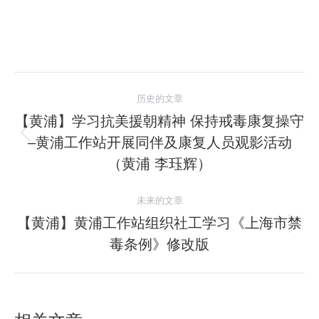
文
历史的文章
章
【黄浦】学习抗美援朝精神 保持戒毒康复操守
–黄浦工作站开展同伴及康复人员观影活动
历
导
史
（黄浦 李珏辉）
航
的
文
未来的文章
章：
【黄浦】黄浦工作站组织社工学习《上海市禁
未
毒条例》修改版
来
的
文
章：