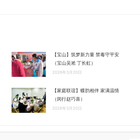
来
的
文
章：
【宝山】筑梦新力量 禁毒守平安
（宝山吴淞 丁长虹）
2026年3月20日
【家庭联谊】蝶韵相伴 家满温情
（闵行赵巧喜）
2026年3月20日