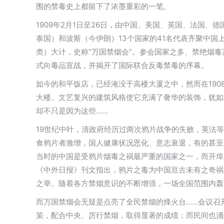
围的禁毒史上都留下了浓墨重彩的一笔。
1909年2月1日至26日，由中国、美国、英国、法国
泰国）和波斯（今伊朗）13个国家的41名代表齐聚中
类）大计，史称“万国禁烟会”。参会国家之多、禁绝烟
式向毒品宣战，并揭开了国际联合反毒禁毒的序幕。
如今的和平饭店，已经淹没于高楼大厦之中，然而在19
大楼。文艺复兴的建筑风格使它充满了奢华的装饰，犹如
却不只是因为这些……
19世纪中叶，清政府经历过两次鸦片战争的失败，英法
食鸦片者激增，国人健康状况恶化、意志衰退，有的甚至
当时的中国是受鸦片烟毒之祸最严重的国家之一，而开埠
《中外日报》刊文指出，鸦片之毒为中国亘古未有之奇祸
之举。随着各方禁烟意识的不断增强，一场全国范围内轰
而万国禁烟会无疑是点亮了全民禁烟的烽火台……会议召
策，配合中央、厉行禁烟，取得显著的成绩；而民间也涌