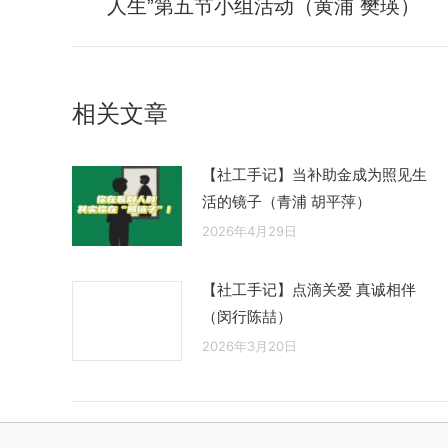
人生”第五节小组活动（黄浦 樊瑛）
导
史
的
航
文
章：
相关文章
【社工手记】当补助金成为照见生
活的镜子（青浦 胡平萍）
2026年4月29日
【社工手记】点滴关爱 真诚相伴
（闵行陈喆）
2026年3月20日