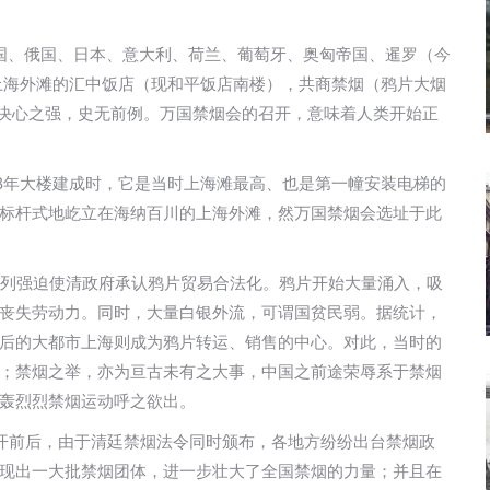
、德国、俄国、日本、意大利、荷兰、葡萄牙、奥匈帝国、暹罗（今
国上海外滩的汇中饭店（现和平饭店南楼），共商禁烟（鸦片大烟
毒决心之强，史无前例。万国禁烟会的召开，意味着人类开始正
08年大楼建成时，它是当时上海滩最高、也是第一幢安装电梯的
标杆式地屹立在海纳百川的上海外滩，然万国禁烟会选址于此
等列强迫使清政府承认鸦片贸易合法化。鸦片开始大量涌入，吸
丧失劳动力。同时，大量白银外流，可谓国贫民弱。据统计，
后的大都市上海则成为鸦片转运、销售的中心。对此，当时的
；禁烟之举，亦为亘古未有之大事，中国之前途荣辱系于禁烟
轰烈烈禁烟运动呼之欲出。
开前后，由于清廷禁烟法令同时颁布，各地方纷纷出台禁烟政
现出一大批禁烟团体，进一步壮大了全国禁烟的力量；并且在