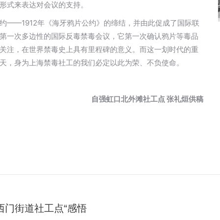
形式来表达对会议的支持。
约——1912年《海牙鸦片公约》的缔结，并由此促成了国际联
第一次多边性的国际反毒禁毒会议，它第一次确认鸦片等毒品
关注，在世界禁毒史上具有里程碑的意义。而这一划时代的重
天，身为上海禁毒社工的我们必定以此为荣、不负使命。
自强虹口北外滩社工点
张礼烜供稿
西门街道社工点“感悟
未