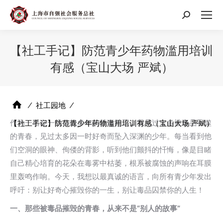
搜
索：
【社工手记】防范青少年药物滥用培训
有感（宝山大场 严斌）
⁄
社工园地
⁄
作为一名在一线奋战多年的禁毒社工，我见过太多被毒品吞噬
【社工手记】防范青少年药物滥用培训有感（宝山大场 严斌）
的青春，见过太多因一时好奇而坠入深渊的少年。每当看到他
们空洞的眼神、佝偻的背影，听到他们颤抖的忏悔，像是目睹
自己精心培育的花朵在毒雾中枯萎，根系被腐蚀的声响在耳膜
里轰鸣作响。今天，我想以最真诚的语言，向所有青少年发出
呼吁：别让好奇心摧毁你的一生，别让毒品囚禁你的人生！
一、那些被毒品摧毁的青春，从来不是“别人的故事”