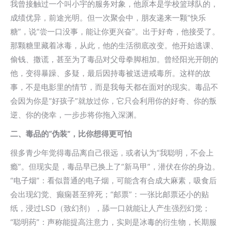
我曾接触过一个叫小宇的服务对象，他原本是学校篮球队的，
成绩优异，前途光明。但一次聚会中，朋友递来一颗“快乐
糖”，说“尝一口没事，能让你更兴奋”。出于好奇，他接受了。
那颗糖里藏着冰毒，从此，他的生活彻底改变。他开始逃课、
偷钱、撒谎，甚至为了毒品对父母拳脚相加。曾经阳光开朗的
他，变得暴躁、多疑，最后因持毒被送进戒毒所。这样的故
事，不是电影里的情节，而是我每天都在面对的现实。毒品不
会因为你是“好孩子”就放过你，它只会利用你的好奇、你的叛
逆、你的侥幸，一步步将你拖入深渊。
二、毒品的“伪装”，比你想得更可怕
很多青少年觉得毒品离自己很远，或者认为“我聪明，不会上
瘾”。但现实是，毒品早已换上了“新马甲”，潜伏在你的身边。
“电子烟”：看似普通的电子烟，可能含有合成大麻素，吸食后
会出现幻觉、癫痫甚至猝死；“邮票”：一张比邮票还小的贴
纸，浸过LSD（致幻剂），舔一口就能让人产生强烈幻觉；
“聪明药”：声称能提高注意力，实则是冰毒的衍生物，长期服