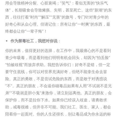
用会导致精神分裂、心脏衰竭；“笑气”：看似无害的“快乐气
体”，长期吸食会导致瘫痪、失明，甚至死亡。这些“新潮”的东
西，往往打着“时尚”“解压”“无害”的旗号，专门针对青少年的
好奇心和从众心理。但请记住：所有让你“一时爽”的东西，最
终都会让你“一辈子悔”！
作为禁毒社工，我想对你说
：
你的未来，值得更好的选择，在工作中，我最痛心的不是看到
青少年吸毒，而是看到他们明明有机会回头，却因为“怕丢脸”
“怕被歧视”而放弃求助。我想告诉你们：好奇不是错，但一定
要守住底线，你可以对世界充满好奇，但绝不能拿生命去冒
险。真正的勇敢，不是尝试危险的东西，而是敢于对诱惑说
“不”。真正的朋友，不会逼你碰毒品如果有人用“不试就不是兄
弟”“不吸就是胆小鬼”来激你，请立刻远离他。真正的朋友，会
保护你，而不是拉你下水。如果你已经误入歧途，请勇敢求
助，戒毒很难，但并非不可能。我们社工、医生、家人，都会
陪着你一起面对。你的人生还很长，别让毒品成为你永远的标