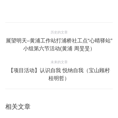
文
历史的文章
章
展望明天–黄浦工作站打浦桥社工点“心晴驿站”
历
小组第六节活动(黄浦 周旻旻）
导
史
的
航
未来的文章
文
【项目活动】认识自我 悦纳自我（宝山顾村
章：
未
桂明哲）
来
的
文
章：
相关文章