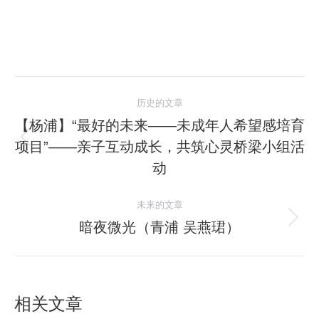
文
历史的文章
章
【杨浦】“最好的未来——未成年人希望感培育
项目”——亲子互动成长，共筑心灵桥梁小组活
历
导
史
动
航
的
文
未来的文章
章：
暗夜微光（青浦 吴燕珺）
未
来
的
文
相关文章
章：