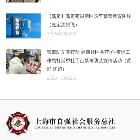
【嘉定】嘉定菊园新区筑牢禁毒教育防线
（嘉定沈锦飞）
2026年3月20日
禁毒防艾齐行动 健康社区共守护–黄浦工
作站打浦桥社工点禁毒防艾宣传活动（黄
浦 沈超）
2026年3月20日