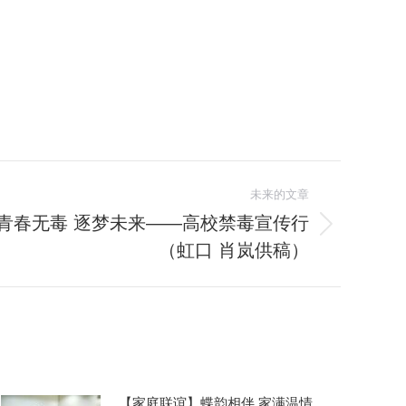
未来的文章
青春无毒 逐梦未来——高校禁毒宣传行
（虹口 肖岚供稿）
【家庭联谊】蝶韵相伴 家满温情