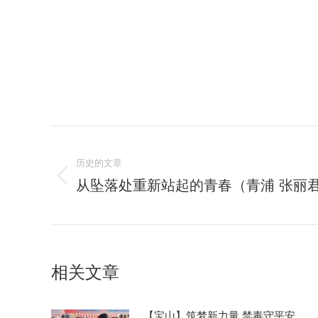
文
历史的文章
章
从坠落处重新站起的青春（青浦 张丽
历
导
史
的
航
文
章：
相关文章
【宝山】筑梦新力量 禁毒守平安