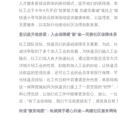
人才服务新就业群体的路径模式，提升他们的获得感、幸
社工点于今年4月开启“筑梦新力量 共建无毒城”项目之“
快递小哥等新就业群体陆续提供健康体检、公益理发、加
关爱服务，以实际行动推动社区治理创新发展。
意识提升筑桥梁：入会保障暖“新”途—完善社区保障体系
社工团队深知，快递员们的基础保障至关重要。为此，社
成功争取到了多个加入工会的名额，为快递员们融入工会
随后，社工们深入各大快递站点，通过面对面交流等方式
详细介绍工会的性质、职能和加入工会的好处，让快递员
法权益的坚强后盾，还可让工会的会员享有医疗保障、节
当快递员得知：在工作过程中若遭遇意外伤害，将获得相
这一保障措施如同为快递员们披上了一层坚固的“铠甲”
和心理负担，让他们在工作中能够更加安心、放心。一位
说：“有了这份保险，我们干活就更踏实了，感觉身后有了
街道“微笑地图”：绘就骑手暖心归途—构建社区服务网络