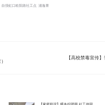
自强虹口欧阳路社工点 浦逸菁
【高校禁毒宣传】
君）
未
来
的
文
章：
【家庭联谊】暖冬织团圆 社工伴同