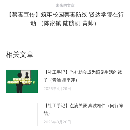
导
未来的文章
的
航
文
【禁毒宣传】筑牢校园禁毒防线 贤达学院在行
未
章：
动 （陈家镇 陆航凯 黄帅）
来
的
文
章：
相关文章
【社工手记】当补助金成为照见生活的镜
子（青浦 胡平萍）
2026年4月29日
【社工手记】点滴关爱 真诚相伴（闵行陈
喆）
2026年3月20日