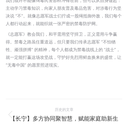
我们或许不能像缉毒民警那样冲锋在前，但可以从自身做起：
主动学习禁毒知识，向家人朋友普及毒品危害，对涉毒行为坚
决说 “不”。就像志愿军战士们拧成一股绳抵御外敌，我们每个
人都行动起来，就能织就一张严密的禁毒防护网。
《志愿军》教会我们，和平需用坚守捍卫，正义需用斗争赢
得。禁毒之路虽任重道远，但只要我们传承志愿军 “不怕牺
牲、顽强拼搏” 的精神，每个人都成为禁毒战线上的 “战士”，
就一定能打赢这场攻坚战，守护好先烈用鲜血换来的盛世，让
“无毒中国” 的愿景照进现实。
文
历史的文章
章
【长宁】多方协同聚智慧，赋能家庭助新生
历
史