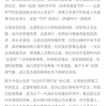
的安定。两种 “战场” 虽时空不同，但本质都是守护 —— 志愿
军守护的是国家主权与人民安宁，禁毒工作者守护的是人民健
康与社会净土，这份 “守护” 的初心，跨越时代一脉相承。
让我动容的是，志愿军战士们明知战场凶险，却依然义无反
顾；如今的禁毒民警、志愿者们，也明知与毒贩周旋危机四
伏，却从未退缩。云南边境的缉毒民警，在崇山峻岭中设卡巡
逻，面对毒贩的枪口毫不畏惧；社区里的禁毒志愿者，一次次
走进家庭宣讲，帮戒毒人员重归正途。他们何尝不是新时代的
“志愿军”？没有枪林弹雨，却有暗流涌动；没有硝烟弥漫，却
需时刻警惕。他们用坚守诠释着 “不畏强敌、敢于斗争” 的英
雄气概，这正是志愿军精神在当下的鲜活体现。
影片中战士信里 “为后代不用打仗” 的心愿，让我想到禁毒工
作的意义。志愿军牺牲自我，是为让我们拥有和平生活；而我
们投身禁毒，是为让下一代成长在无毒的环境中。毒品曾让近
代中国深陷苦难，如今我们绝不能让历史重演。作为普通人，