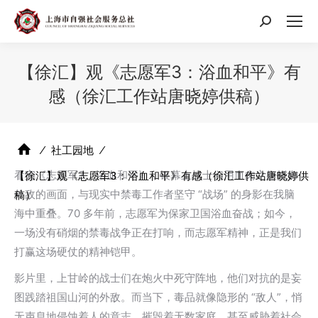
搜
索：
【徐汇】观《志愿军3：浴血和平》有
感（徐汇工作站唐晓婷供稿）
⁄
社工园地
⁄
看完《志愿军3：浴血和平》，银幕上战士们用血肉之躯抵御
【徐汇】观《志愿军3：浴血和平》有感（徐汇工作站唐晓婷供
外敌的画面，与现实中禁毒工作者坚守 “战场” 的身影在我脑
稿）
海中重叠。70 多年前，志愿军为保家卫国浴血奋战；如今，
一场没有硝烟的禁毒战争正在打响，而志愿军精神，正是我们
打赢这场硬仗的精神铠甲。
影片里，上甘岭的战士们在炮火中死守阵地，他们对抗的是妄
图践踏祖国山河的外敌。而当下，毒品就像隐形的 “敌人”，悄
无声息地侵蚀着人的意志、摧毁着无数家庭，甚至威胁着社会