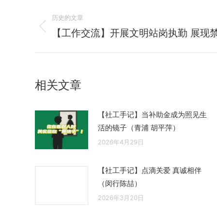
文
历史的文章
章
【工作交流】开展文明站岗执勤 展现
历
史
导
的
航
文
相关文章
章：
【社工手记】当补助金成为照见生
活的镜子（青浦 胡平萍）
2026年4月29日
【社工手记】点滴关爱 真诚相伴
（闵行陈喆）
2026年3月20日