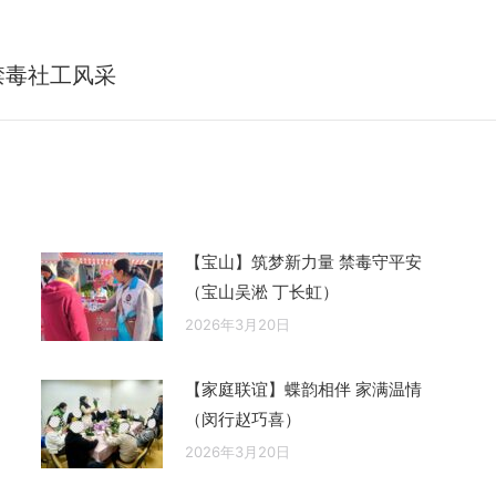
禁毒社工风采
未
来
的
文
章：
【宝山】筑梦新力量 禁毒守平安
（宝山吴淞 丁长虹）
2026年3月20日
【家庭联谊】蝶韵相伴 家满温情
（闵行赵巧喜）
2026年3月20日