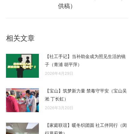
未
章：
供稿）
来
的
文
章：
相关文章
【社工手记】当补助金成为照见生活的镜
子（青浦 胡平萍）
2026年4月29日
【宝山】筑梦新力量 禁毒守平安（宝山吴
淞 丁长虹）
2026年3月20日
【家庭联谊】暖冬织团圆 社工伴同行（闵
行葛莉雅）