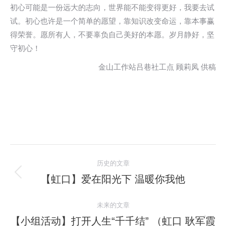
初心可能是一份远大的志向，世界能不能变得更好，我要去试
试。初心也许是一个简单的愿望，靠知识改变命运，靠本事赢
得荣誉。愿所有人，不要辜负自己美好的本愿。岁月静好，坚
守初心！
金山工作站吕巷社工点 顾莉凤 供稿
文
历史的文章
章
【虹口】爱在阳光下 温暖你我他
历
史
导
未来的文章
的
航
文
【小组活动】打开人生“千千结” （虹口 耿军霞