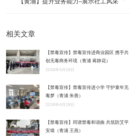
【黄浦】提升业务能力–展示社工风采
未
章：
来
的
文
相关文章
章：
【禁毒宣传】禁毒宣传进商业园区 携手共
创无毒商务环境（青浦 蒋静花）
2026年4月29日
【禁毒宣传】禁毒宣传进小学 守护童年无
毒梦（青浦 朱善）
2026年4月29日
【禁毒宣传】同谱禁毒和谐曲 共筑防艾平
安墙（青浦 王燕）