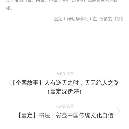
真正做到识毒、防毒、拒毒，共同实现不让毒品进军营的目
标。
嘉定工作站华亭社工点 汤倩芸 供稿
文
历史的文章
章
【个案故事】人有逆天之时，天无绝人之路
历
（嘉定沈伊婷）
导
史
的
航
未来的文章
文
【嘉定】书法，彰显中国传统文化自信
未
章：
来