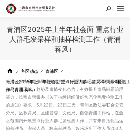
搜
索：
青浦区2025年上半年社会面 重点行业
人群毛发采样和抽样检测工作（青浦
蒋风）
⁄
各区动态
⁄
青浦区
⁄
为进一步夯实禁毒工作主体责任，科学评估和全面掌握青浦区
青浦区2025年上半年社会面 重点行业人群毛发采样和抽样检测
毒品滥用现状、趋势及毒情变化态势，有效提升毒品问题治理
作（青浦 蒋风）
能力，按照市禁毒办《关于持续组织做好常态化毛发检测工作
的通知》要求，5月22日、23日二天，青浦区政法委联合公安
分局、区教育局、区建管委、文旅局、自强青浦工作站，在全
区范围内开展重点行业人群毛发检测工作，共有来自危化品运
输驾驶员、安保人员、校车驾驶员、娱乐场所工作人员203人