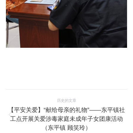
文
历史的文章
章
【平安关爱】“献给母亲的礼物”——东平镇社
工点开展关爱涉毒家庭未成年子女团康活动
历
导
史
（东平镇 顾笑玲）