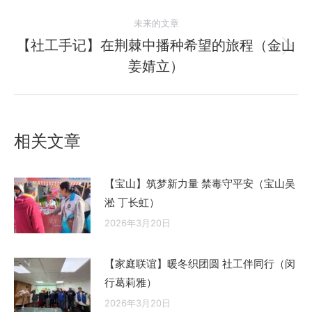
航
的
文
未来的文章
章：
【社工手记】在荆棘中播种希望的旅程（金山
未
姜婧立）
来
的
文
章：
相关文章
【宝山】筑梦新力量 禁毒守平安（宝山吴
淞 丁长虹）
2026年3月20日
【家庭联谊】暖冬织团圆 社工伴同行（闵
行葛莉雅）
2026年3月20日