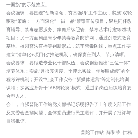
一面旗”的示范效应。
会议强调，要围绕“创新引领，夯基强特”工作主线，实施“双轮
驱动”策略：一方面深化“一街一品”禁毒宣传项目，聚焦同伴教
育辅导、禁毒志愿服务、家庭后续照管、禁毒艺术疗愈等领域
项目；另一方面构建青少年禁毒教育防护网，通过沉浸式教育
基地、校园普法直播等创新形式，筑牢禁毒防线，重点工作要
建立“清单化+项目化”推进机制，确保责任到人、节点清晰。
会议要求，要锻造专业化干部队伍，会议创新推出“三位一体”
培养体系：实施“月报亮进度、季评比实效、年展晒成绩”的全
程考评机制；开设“社会工作实务”“新媒体运营”等定制化培训
课程；探索业务骨干“AB岗轮换”模式，通过多岗位历练培育复
合型人才。
会上，自强普陀工作站党支部书记乐明报告了上年度支部工作
及支委会查摆问题，全体党员进行民主测评，并开展了批评与
自我批评。
普陀工作站 薛黎荣 供稿