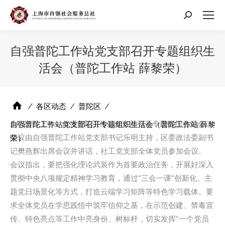
搜
索：
自强普陀工作站党支部召开专题组织生
活会（普陀工作站 薛黎荣）
⁄
各区动态
⁄
普陀区
⁄
3月28日上午，自强普陀工作站党支部召开专题组织生活会。
自强普陀工作站党支部召开专题组织生活会（普陀工作站 薛黎
会议由自强普陀工作站党支部书记乐明主持，区委政法委副书
荣）
记樊燕辉出席会议并讲话，社工党支部全体党员参加会议。
会议指出，要把强化理论武装作为首要政治任务，开展好深入
贯彻中央八项规定精神学习教育，通过“三会一课”创新化、主
题党日场景化等方式，打造云端学习矩阵等特色学习载体。要
求全体党员在学思践悟中筑牢信仰之基，在示范创建、禁毒宣
传、特色亮点等工作中亮身份、树标杆，切实发挥“一个党员