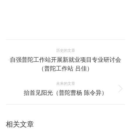
文
历史的文章
章
自强普陀工作站开展新就业项目专业研讨会
历
（普陀工作站 吕佳）
导
史
的
航
未来的文章
文
抬首见阳光（普陀曹杨 陈令异）
未
章：
来
的
文
相关文章
章：