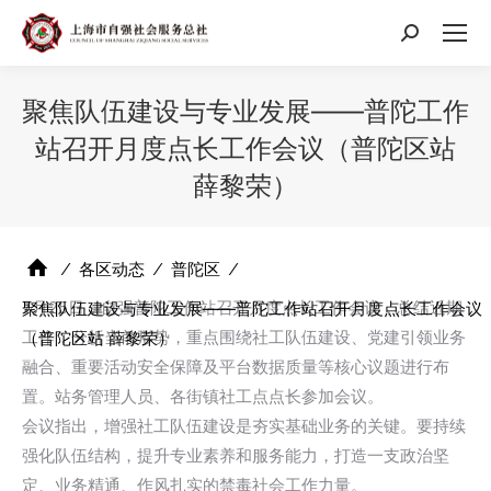
搜
索：
聚焦队伍建设与专业发展——普陀工作
站召开月度点长工作会议（普陀区站
薛黎荣）
⁄
各区动态
⁄
普陀区
⁄
7月25日，自强普陀工作站召开月度点长工作会议，总结近期
聚焦队伍建设与专业发展——普陀工作站召开月度点长工作会议
工作，分析当前形势，重点围绕社工队伍建设、党建引领业务
（普陀区站 薛黎荣）
融合、重要活动安全保障及平台数据质量等核心议题进行布
置。站务管理人员、各街镇社工点点长参加会议。
会议指出，增强社工队伍建设是夯实基础业务的关键。要持续
强化队伍结构，提升专业素养和服务能力，打造一支政治坚
定、业务精通、作风扎实的禁毒社会工作力量。