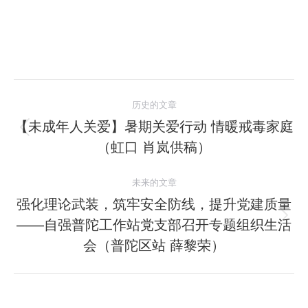
文
历史的文章
章
【未成年人关爱】暑期关爱行动 情暖戒毒家庭
历
（虹口 肖岚供稿）
导
史
的
航
未来的文章
文
强化理论武装，筑牢安全防线，提升党建质量
章：
——自强普陀工作站党支部召开专题组织生活
未
来
会（普陀区站 薛黎荣）
的
文
章：