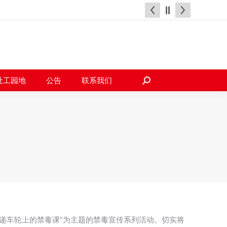
天地
社工园地
公告
联系我们
搜
索：
社工园地
公告
联系我们
搜
索：
快递车轮上的禁毒课”为主题的禁毒宣传系列活动。切实将