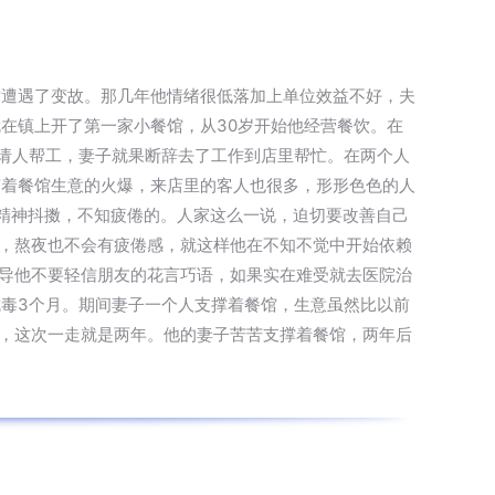
世遭遇了变故。那几年他情绪很低落加上单位效益不好，夫
在镇上开了第一家小餐馆，从30岁开始他经营餐饮。在
请人帮工，妻子就果断辞去了工作到店里帮忙。在两个人
随着餐馆生意的火爆，来店里的客人也很多，形形色色的人
他精神抖擞，不知疲倦的。人家这么一说，迫切要改善自己
了，熬夜也不会有疲倦感，就这样他在不知不觉中开始依赖
劝导他不要轻信朋友的花言巧语，如果实在难受就去医院治
毒3个月。期间妻子一个人支撑着餐馆，生意虽然比以前
了，这次一走就是两年。他的妻子苦苦支撑着餐馆，两年后