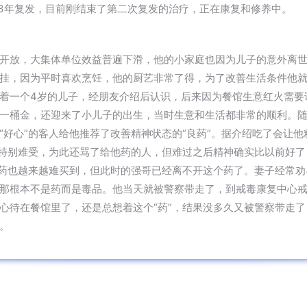
23年复发，目前刚结束了第二次复发的治疗，正在康复和修养中。
开放，大集体单位效益普遍下滑，他的小家庭也因为儿子的意外离
挂，因为平时喜欢烹饪，他的厨艺非常了得，为了改善生活条件他就
着一个4岁的儿子，经朋友介绍后认识，后来因为餐馆生意红火需要
一桶金，还迎来了小儿子的出生，当时生意和生活都非常的顺利。
“好心”的客人给他推荐了改善精神状态的“良药”。据介绍吃了会让
觉特别难受，为此还骂了给他药的人，但难过之后精神确实比以前好
且药也越来越难买到，但此时的强哥已经离不开这个药了。妻子经常
那根本不是药而是毒品。他当天就被警察带走了，到戒毒康复中心戒
心待在餐馆里了，还是总想着这个“药”，结果没多久又被警察带走
。