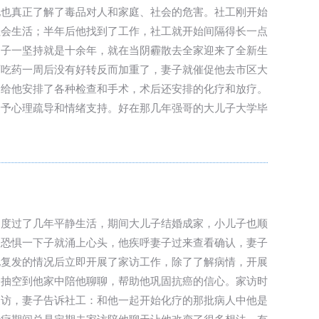
他也真正了解了毒品对人和家庭、社会的危害。社工刚开始
社会生活；半年后他找到了工作，社工就开始间隔得长一点
日子一坚持就是十余年，就在当阴霾散去全家迎来了全新生
可吃药一周后没有好转反而加重了，妻子就催促他去市区大
间给他安排了各种检查和手术，术后还安排的化疗和放疗。
给予心理疏导和情绪支持。好在那几年强哥的大儿子大学毕
。度过了几年平静生活，期间大儿子结婚成家，小儿子也顺
，恐惧一下子就涌上心头，他疾呼妻子过来查看确认，妻子
他复发的情况后立即开展了家访工作，除了了解病情，开展
会抽空到他家中陪他聊聊，帮助他巩固抗癌的信心。家访时
家访，妻子告诉社工：和他一起开始化疗的那批病人中他是