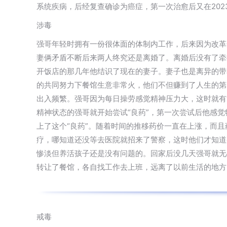
系统疾病，后经复查确诊为癌症，第一次治愈后又在20
涉毒
强哥年轻时拥有一份很体面的体制内工作，后来因为改革
妻俩矛盾不断后来两人终究还是离婚了。离婚后没有了牵
开饭店的那几年他结识了现在的妻子。妻子也是离异的带
的共同努力下餐馆生意非常火，他们不但赚到了人生的第
出入频繁。强哥因为每日操劳感觉精神压力大，这时就有
精神状态的强哥就开始尝试“良药”，第一次尝试后他感
上了这个“良药”。随着时间的推移药价一直在上涨，而
疗，哪知道还没等去医院就招来了警察，这时他们才知道
惨淡但养活孩子还是没有问题的。回家后没几天强哥就无
转让了餐馆，各自找工作去上班，远离了以前生活的地方
戒毒