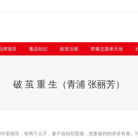
闻快讯
品牌项目
毒品知识
政策法规
禁毒志愿者
品牌项目
毒品知识
政策法规
禁毒志愿者天地
破 茧 重 生（青浦 张丽芳）
职中层领导，有两个儿子，妻子也特别贤惠，把家操持的井井有条。可