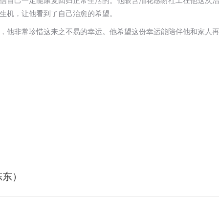
信自己一定能康复回归正常生活的。他眼含泪花感谢社工在他这次
生机，让他看到了自己治愈的希望。
，他非常珍惜这来之不易的幸运。他希望这份幸运能陪伴他和家人
陈东）
未
来
的
文