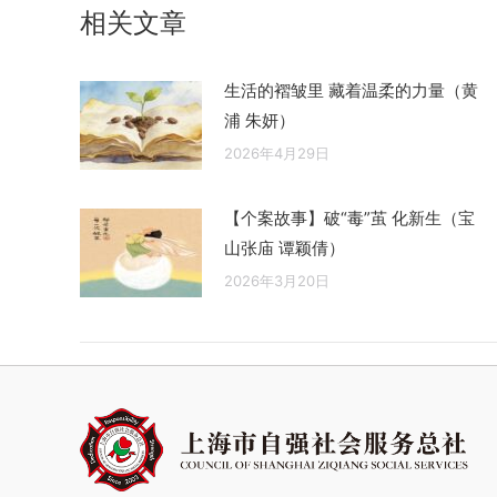
相关文章
章：
生活的褶皱里 藏着温柔的力量（黄
浦 朱妍）
2026年4月29日
【个案故事】破“毒”茧 化新生（宝
山张庙 谭颖倩）
2026年3月20日