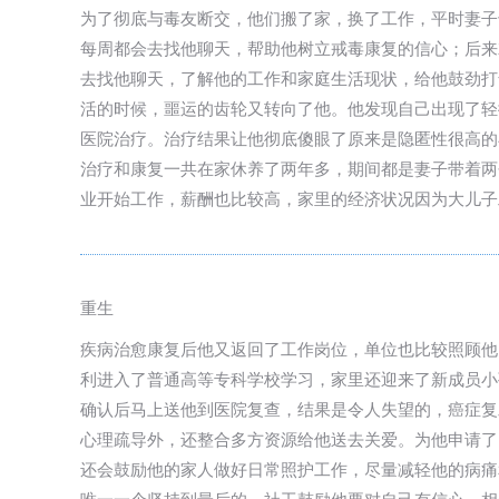
为了彻底与毒友断交，他们搬了家，换了工作，平时妻子
每周都会去找他聊天，帮助他树立戒毒康复的信心；后来
去找他聊天，了解他的工作和家庭生活现状，给他鼓劲打
活的时候，噩运的齿轮又转向了他。他发现自己出现了轻
医院治疗。治疗结果让他彻底傻眼了原来是隐匿性很高的
治疗和康复一共在家休养了两年多，期间都是妻子带着两
业开始工作，薪酬也比较高，家里的经济状况因为大儿子
重生
疾病治愈康复后他又返回了工作岗位，单位也比较照顾他
利进入了普通高等专科学校学习，家里还迎来了新成员小
确认后马上送他到医院复查，结果是令人失望的，癌症复
心理疏导外，还整合多方资源给他送去关爱。为他申请了
还会鼓励他的家人做好日常照护工作，尽量减轻他的病痛