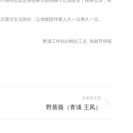
治疗期间总是定期去家访陪他聊天让他改变了很多想法，有
再次渡过生活的坎，让他能陪伴家人久一点再久一点。
青浦工作站白鹤社工点 张丽芳供稿
未来的文章
野蔷薇（青浦 王凤）