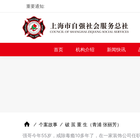
重要通知:
首页
机构介绍
新
首页
机构介绍
新闻快讯
⁄
个案故事
⁄
破 茧 重 生（青浦 张丽芳）
强哥今年55岁，戒除毒瘾10多年了，在一家装饰公司任