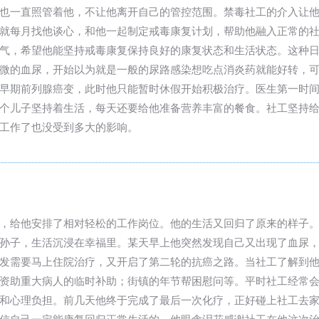
也一直照管着他，不让他离开自己的管控范围。禁毒社工的介入让
就每月找他谈心，和他一起制定戒毒康复计划，帮助他融入正常的
气，希望他能坚持戒毒康复保持良好的康复状态和生活状态。这种
微的血尿，开始以为就是一般的尿路感染想吃点消炎药就能好转，
早期前列腺癌变，此时他只能暂时休假开始积极治疗。医生第一时
个儿子坚持着生活，每天还要给他准备营养丰富的餐食。社工坚持
工作了也没受到多大的影响。
，给他安排了相对轻松的工作岗位。他的生活又回归了原来的样子
孙子，生活沉浸在幸福里。某天早上他突然发现自己又出现了血尿
发需要马上住院治疗，又开启了第二轮的抗癌之路。当社工了解到
资助重大病人的临时补助；街镇的年节帮困慰问等。平时社工经常
和心理负担。前几天他终于完成了最后一次化疗，正好碰上社工去