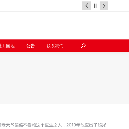
天地
社工园地
公告
联系我们
搜
索：
社工园地
公告
联系我们
搜
索：
老天爷偏偏不眷顾这个重生之人，2019年他查出了泌尿