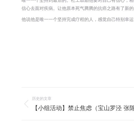
唯一一个坚持到最后的。社工鼓励他要对自己有信心，相
信心去面对疾病。让他原本死气腾腾的抗癌之路有了新的
他说他是唯一一个坚持完成疗程的人，感觉自己特别幸运
文
历史的文章
章
【小组活动】禁止焦虑（宝山罗泾 张
历
史
导
的
航
文