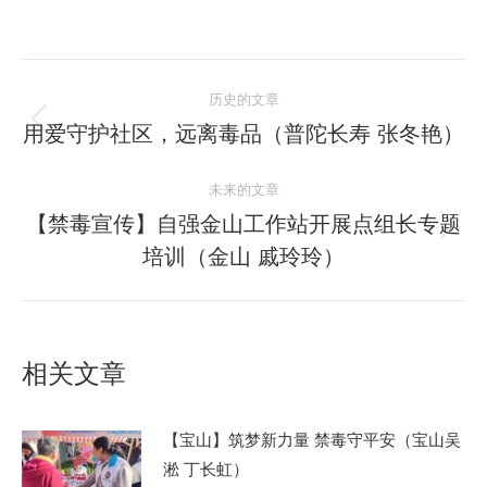
文
历史的文章
章
用爱守护社区，远离毒品（普陀长寿 张冬艳）
历
史
导
未来的文章
的
航
文
【禁毒宣传】自强金山工作站开展点组长专题
未
章：
培训（金山 戚玲玲）
来
的
文
章：
相关文章
【宝山】筑梦新力量 禁毒守平安（宝山吴
淞 丁长虹）