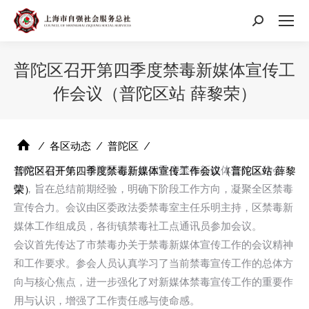
搜
索：
普陀区召开第四季度禁毒新媒体宣传工
作会议（普陀区站 薛黎荣）
⁄
各区动态
⁄
普陀区
⁄
10月11日下午，普陀区召开第四季度禁毒新媒体宣传工作会
普陀区召开第四季度禁毒新媒体宣传工作会议（普陀区站 薛黎
议，旨在总结前期经验，明确下阶段工作方向，凝聚全区禁毒
荣）
宣传合力。会议由区委政法委禁毒室主任乐明主持，区禁毒新
媒体工作组成员，各街镇禁毒社工点通讯员参加会议。
会议首先传达了市禁毒办关于禁毒新媒体宣传工作的会议精神
和工作要求。参会人员认真学习了当前禁毒宣传工作的总体方
向与核心焦点，进一步强化了对新媒体禁毒宣传工作的重要作
用与认识，增强了工作责任感与使命感。