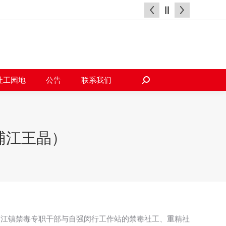
天地
社工园地
公告
联系我们
搜
索：
社工园地
公告
联系我们
搜
索：
浦江王晶）
浦江镇禁毒专职干部与自强闵行工作站的禁毒社工、重精社