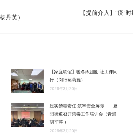
【提前介入】“疫”
杨丹英）
未
来
的
文
章：
【家庭联谊】暖冬织团圆 社工伴同
行（闵行葛莉雅）
2026年3月20日
压实禁毒责任 筑牢安全屏障——夏
阳街道召开禁毒工作培训会（青浦
胡平萍 ）
2026年3月20日