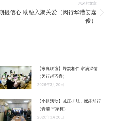
未来的文章
时期提信心 助融入聚关爱（闵行华漕姜嘉
俊）
【家庭联谊】蝶韵相伴 家满温情
（闵行赵巧喜）
2026年3月20日
【小组活动】减压护航，赋能前行
（青浦 平家栋）
2026年3月20日