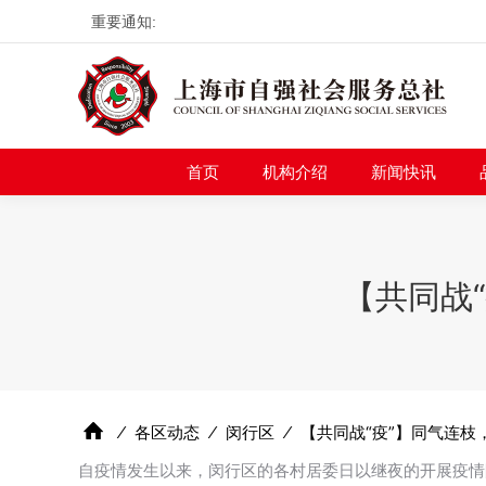
重要通知:
首页
机构介绍
新
首页
机构介绍
新闻快讯
【共同战
⁄
各区动态
⁄
闵行区
⁄
【共同战“疫”】同气连
自疫情发生以来，闵行区的各村居委日以继夜的开展疫情