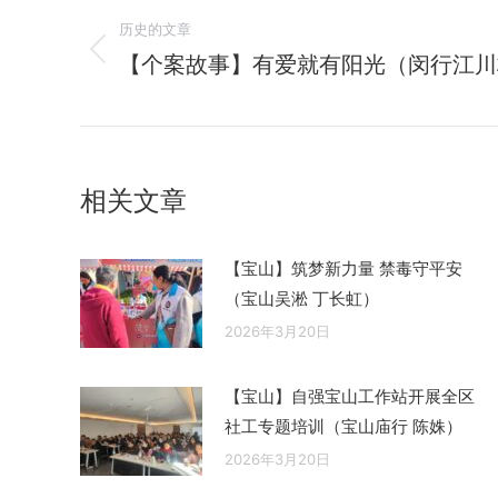
历史的文章
章
【个案故事】有爱就有阳光（闵行江川
历
导
史
的
航
文
章：
相关文章
【宝山】筑梦新力量 禁毒守平安
（宝山吴淞 丁长虹）
2026年3月20日
【宝山】自强宝山工作站开展全区
社工专题培训（宝山庙行 陈姝）
2026年3月20日