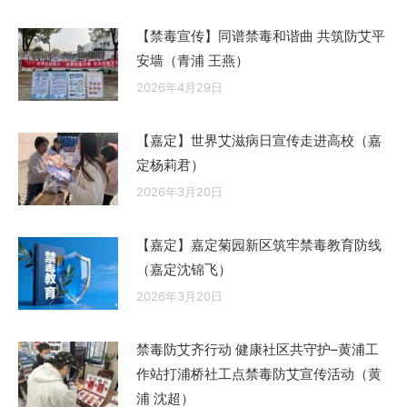
【禁毒宣传】同谱禁毒和谐曲 共筑防艾平
安墙（青浦 王燕）
2026年4月29日
【嘉定】世界艾滋病日宣传走进高校（嘉
定杨莉君）
2026年3月20日
【嘉定】嘉定菊园新区筑牢禁毒教育防线
（嘉定沈锦飞）
2026年3月20日
禁毒防艾齐行动 健康社区共守护–黄浦工
作站打浦桥社工点禁毒防艾宣传活动（黄
浦 沈超）