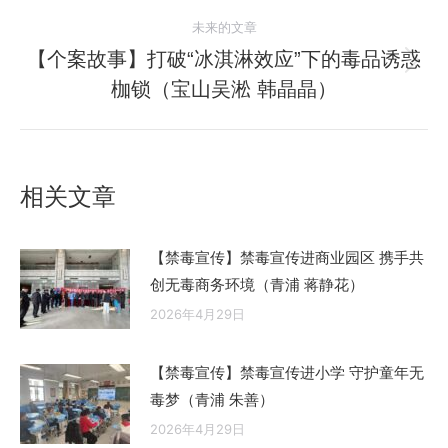
史
导
未来的文章
的
航
文
【个案故事】打破“冰淇淋效应”下的毒品诱惑
未
章：
枷锁（宝山吴淞 韩晶晶）
来
的
文
章：
相关文章
【禁毒宣传】禁毒宣传进商业园区 携手共
创无毒商务环境（青浦 蒋静花）
2026年4月29日
【禁毒宣传】禁毒宣传进小学 守护童年无
毒梦（青浦 朱善）
2026年4月29日