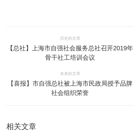
文
历史的文章
章
【总社】上海市自强社会服务总社召开2019年
历
骨干社工培训会议
导
史
的
航
未来的文章
文
【喜报】市自强总社被上海市民政局授予品牌
章：
未
社会组织荣誉
来
的
文
章：
相关文章