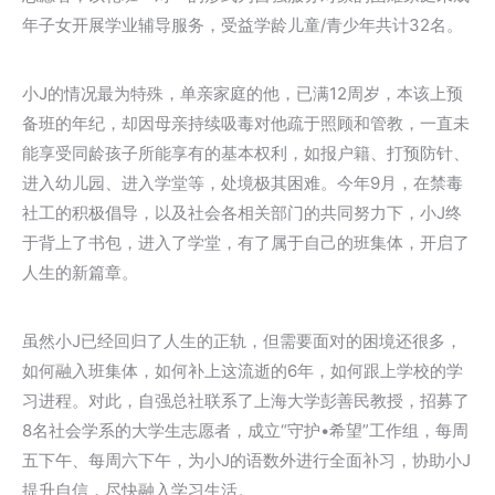
年子女开展学业辅导服务，受益学龄儿童/青少年共计32名。
小J的情况最为特殊，单亲家庭的他，已满12周岁，本该上预
备班的年纪，却因母亲持续吸毒对他疏于照顾和管教，一直未
能享受同龄孩子所能享有的基本权利，如报户籍、打预防针、
进入幼儿园、进入学堂等，处境极其困难。今年9月，在禁毒
社工的积极倡导，以及社会各相关部门的共同努力下，小J终
于背上了书包，进入了学堂，有了属于自己的班集体，开启了
人生的新篇章。
虽然小J已经回归了人生的正轨，但需要面对的困境还很多，
如何融入班集体，如何补上这流逝的6年，如何跟上学校的学
习进程。对此，自强总社联系了上海大学彭善民教授，招募了
8名社会学系的大学生志愿者，成立“守护•希望”工作组，每周
五下午、每周六下午，为小J的语数外进行全面补习，协助小J
提升自信，尽快融入学习生活。