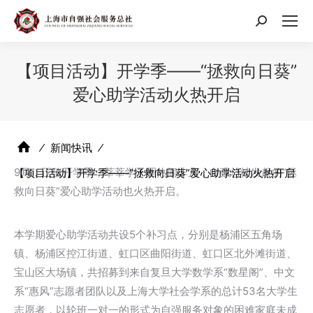
搜
索：
【项目活动】开学季——“拯救向日葵”
爱心助学活动火热开启
⁄
新闻快讯
⁄
9月，正值开学季，莘莘学子圈热闹非凡，自强总社发起的“拯
【项目活动】开学季——“拯救向日葵”爱心助学活动火热开启
救向日葵”爱心助学活动也火热开启。
本学期爱心助学活动共设5个补习点，分别是杨浦区五角场
镇、杨浦区控江街道、虹口区曲阳街道、虹口区北外滩街道、
宝山区大场镇，共招募到来自复旦大学数学系“数星阁”、中文
系“惠风”志愿者团队以及上海大学社会学系的总计53名大学生
志愿者，以轮班一对一的形式为自强服务对象的困难家庭未成