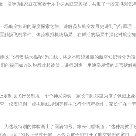
体验，引导9组家庭在寓教于乐中探索航空奥秘，共度了一段充满知识
一场航空知识的深度探索之旅。讲解员从航空发展史讲到飞行原理
置触摸飞机零件、体验模拟机场场景，在鲜活的场景中深化对航空
师以”飞行奥秘大揭秘”为主线，将原本晦涩难懂的航空知识转化为孩
孩子们的提问如连珠炮般此起彼伏，讲师则逐一用通俗易懂的语言拆解
换上定制版飞行员制服，个个神采奕奕，家长们则郑重为孩子佩戴上
查、仪表识别、虚拟航线规划等模拟飞行全流程操作，家长们在一
，为这段特别的体验画上了圆满句号。家长们感慨道：”这种寓教于
+体验+互动”的多元形式开展，不仅为孩子们打开了航空知识的窗口