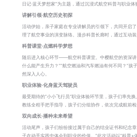
日记·蓝天梦想家”为主题，通过沉浸式航空科普与职业
讲解引领·航空历史初探
活动伊始，亲子家庭在专业讲解员的引领下，共同开启了
理了航空事业的演变脉络。漫步科普长廊时，通过互动装
科普课堂·点燃科学梦想
随后进入核心环节——航空科普课堂。中樱航空的资深讲
什么能产生升力？””航空燃油和汽车燃油有何不同？”
然深入人心。
职业体验·化身蓝天驾驶员
最受期待的”小小飞行员”职业体验环节里，孩子们率先
教练全程手把手指导，孩子们分组协作，依次完成航前检
双向成长·播种未来希望
活动尾声，孩子们纷纷接过属于自己的结业证书和纪念章
子在动手实践中体会到职业的价值。”此次活动以”科普