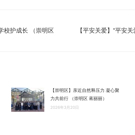
学校护成长 （崇明区
【平安关爱】”平安关
未
来
的
文
章：
【崇明区】亲近自然释压力 凝心聚
力共前行 （崇明区 蒋丽丽）
2026年3月20日