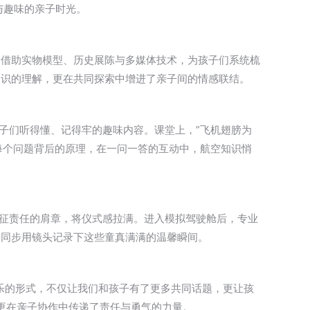
与趣味的亲子时光。
，借助实物模型、历史展陈与多媒体技术，为孩子们系统梳
知识的理解，更在共同探索中增进了亲子间的情感联结。
子们听得懂、记得牢的趣味内容。课堂上，”飞机翅膀为
每个问题背后的原理，在一问一答的互动中，航空知识悄
象征责任的肩章，将仪式感拉满。进入模拟驾驶舱后，专业
旁同步用镜头记录下这些童真满满的温馨瞬间。
乐的形式，不仅让我们和孩子有了更多共同话题，更让孩
，更在亲子协作中传递了责任与勇气的力量。