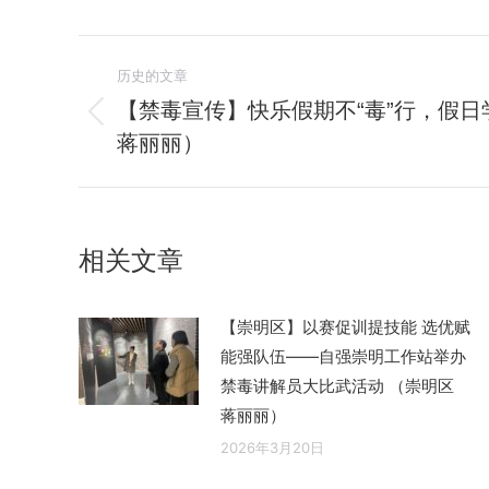
文
历史的文章
章
【禁毒宣传】快乐假期不“毒”行，假日
历
蒋丽丽）
导
史
的
航
文
章：
相关文章
【崇明区】以赛促训提技能 选优赋
能强队伍——自强崇明工作站举办
禁毒讲解员大比武活动 （崇明区
蒋丽丽）
2026年3月20日