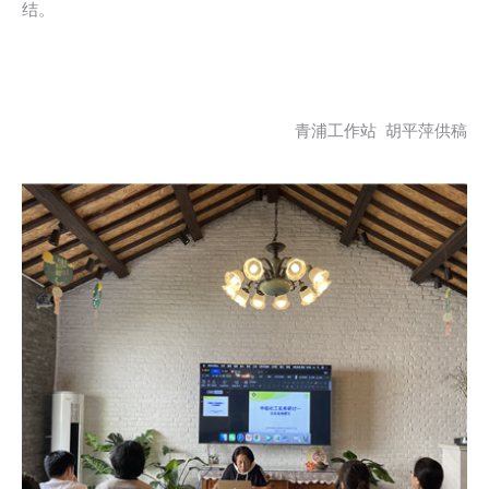
结。
青浦工作站 胡平萍供稿