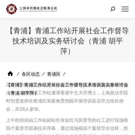
搜
索：
【青浦】青浦工作站开展社会工作督导
技术培训及实务研讨会（青浦 胡平
萍）
⁄
各区动态
⁄
青浦区
⁄
2021年9月29日为了进一步提升中级社工及各街镇点组长专业
【青浦】青浦工作站开展社会工作督导技术培训及实务研讨会
水平，自强青浦工作站邀请香港中文大学博士，上海政法学院
（青浦 胡平萍）
时怡雯老师在青浦区朱家角景煦园开展培训及召开点组长例
会，共26人参加。
上午的培训由工作站副站长张金红与其督导的社工进行现场模
拟个案督导面谈拉开序幕，通过现场模拟个案督导全过程，然