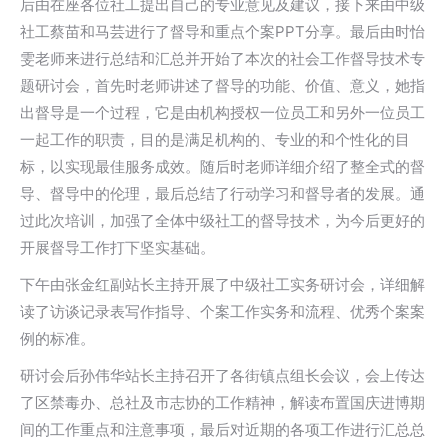
后由在座各位社工提出自己的专业意见及建议，接下来由中级
社工蔡苗和马芸进行了督导和重点个案PPT分享。最后由时怡
雯老师来进行总结和汇总并开始了本次的社会工作督导技术专
题研讨会，首先时老师讲述了督导的功能、价值、意义，她指
出督导是一个过程，它是由机构授权一位员工和另外一位员工
一起工作的职责，目的是满足机构的、专业的和个性化的目
标，以实现最佳服务成效。随后时老师详细介绍了整全式的督
导、督导中的伦理，最后总结了行动学习和督导者的发展。通
过此次培训，加强了全体中级社工的督导技术，为今后更好的
开展督导工作打下坚实基础。
下午由张金红副站长主持开展了中级社工实务研讨会，详细解
读了访谈记录表写作指导、个案工作实务和流程、优秀个案案
例的标准。
研讨会后孙伟华站长主持召开了各街镇点组长会议，会上传达
了区禁毒办、总社及市志协的工作精神，解读布置国庆进博期
间的工作重点和注意事项，最后对近期的各项工作进行汇总总