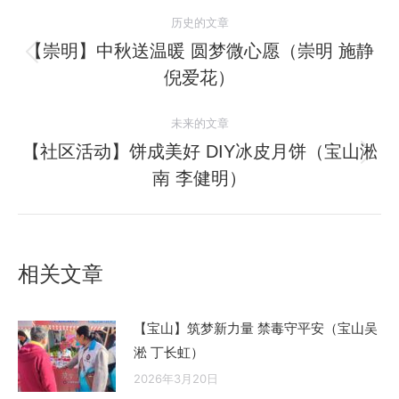
文
历史的文章
章
【崇明】中秋送温暖 圆梦微心愿（崇明 施静
历
倪爱花）
导
史
的
航
未来的文章
文
【社区活动】饼成美好 DIY冰皮月饼（宝山淞
章：
未
南 李健明）
来
的
文
章：
相关文章
【宝山】筑梦新力量 禁毒守平安（宝山吴
淞 丁长虹）
2026年3月20日