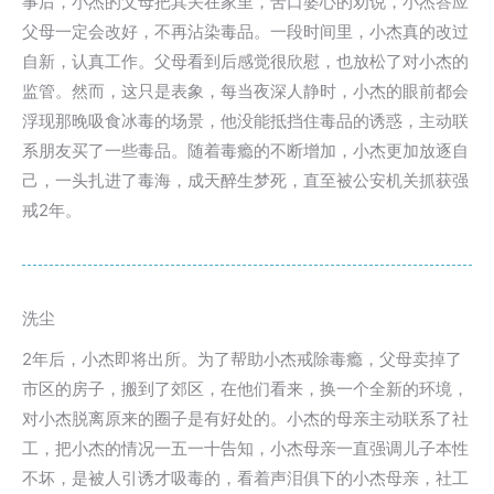
事后，小杰的父母把其关在家里，苦口婆心的劝说，小杰答应
父母一定会改好，不再沾染毒品。一段时间里，小杰真的改过
自新，认真工作。父母看到后感觉很欣慰，也放松了对小杰的
监管。然而，这只是表象，每当夜深人静时，小杰的眼前都会
浮现那晚吸食冰毒的场景，他没能抵挡住毒品的诱惑，主动联
系朋友买了一些毒品。随着毒瘾的不断增加，小杰更加放逐自
己，一头扎进了毒海，成天醉生梦死，直至被公安机关抓获强
戒2年。
洗尘
2年后，小杰即将出所。为了帮助小杰戒除毒瘾，父母卖掉了
市区的房子，搬到了郊区，在他们看来，换一个全新的环境，
对小杰脱离原来的圈子是有好处的。小杰的母亲主动联系了社
工，把小杰的情况一五一十告知，小杰母亲一直强调儿子本性
不坏，是被人引诱才吸毒的，看着声泪俱下的小杰母亲，社工