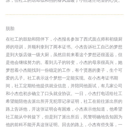
凉，但社工的话却似和煦的春风温暖了小杰迷茫绝望的心灵。
脱胎
在社工的鼓励和陪伴下，小杰报名参加了西式面点师和初级厨
师的培训，并顺利拿到了两本证书。小杰告诉社工自己的梦想
是到大饭店做一级大厨，虽然目前来看这个梦想还很遥远，但
是他会继续努力的。看到儿子的转变，小杰的母亲很高兴，她
梦想着小杰能找到一份稳定的工作，有个贤惠的妻子，生个可
爱的儿子。社工表示这个梦想一定能实现。在小杰考证书期
间，社工定期给他提供就业信息，并陪同他面试，有几家公司
和小杰也初步确立了口头就业协议。一日，小杰打电话给社工
希望能陪他去派出所开无犯罪记录证明，社工在前往派出所的
路上告诉他，开这张证明会有困难，小杰表示他知道，他希望
社工能从中斡旋下，但是到了派出所后，民警明确地告知因为
他的前科不能开具这张证明。回去的路上，小杰有些失落，一