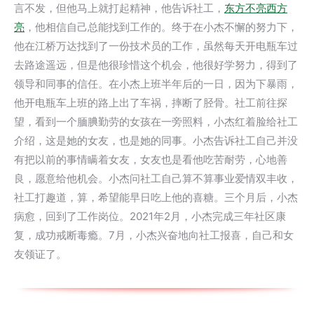
言不发，但他马上就打起精神，他告诉社工，
东方不亮西方
亮
，他相信自己总能找到工作的。终于在小杰不懈的努力下，
他在江桥万达找到了一份技术员的工作，虽然每天开电瓶车过
去路途遥远，但是他很珍惜这个机会，他很好学努力，得到了
领导和同事的信任。在小杰上班半年后的一日，因为下暴雨，
他开电瓶车上班的路上出了车祸，摔断了胫骨。社工前往探
望，看到一个腼腆勤劳的女孩在一旁照料，小杰红着脸给社工
介绍，这是她的女友，也是她的同事。小杰告诉社工自己并没
有把以前的事情瞒着女友，女友也是看他吃苦耐劳，心地善
良，愿意给他机会。小杰问社工自己算不算事业爱情双丰收，
社工打趣道，算，希望能早日吃上他的喜糖。三个月后，小杰
病愈，回到了工作岗位。2021年2月，小杰完成三年社区康
复，成功戒断毒瘾。7月，小杰兴奋地向社工报喜，自己和女
友领证了。