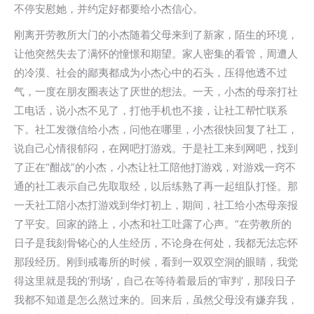
不停安慰她，并约定好都要给小杰信心。
刚离开劳教所大门的小杰随着父母来到了新家，陌生的环境，
让他突然失去了满怀的憧憬和期望。家人密集的看管，周遭人
的冷漠、社会的鄙夷都成为小杰心中的石头，压得他透不过
气，一度在朋友圈表达了厌世的想法。一天，小杰的母亲打社
工电话，说小杰不见了，打他手机也不接，让社工帮忙联系
下。社工发微信给小杰，问他在哪里，小杰很快回复了社工，
说自己心情很郁闷，在网吧打游戏。于是社工来到网吧，找到
了正在“酣战”的小杰，小杰让社工陪他打游戏，对游戏一窍不
通的社工表示自己先取取经，以后练熟了再一起组队打怪。那
一天社工陪小杰打游戏到华灯初上，期间，社工给小杰母亲报
了平安。回家的路上，小杰和社工吐露了心声。“在劳教所的
日子是我刻骨铭心的人生经历，不论身在何处，我都无法忘怀
那段经历。刚到戒毒所的时候，看到一双双空洞的眼睛，我觉
得这里就是我的‘刑场’，自己在等待着最后的‘审判’，那段日子
我都不知道是怎么熬过来的。回来后，虽然父母没有嫌弃我，