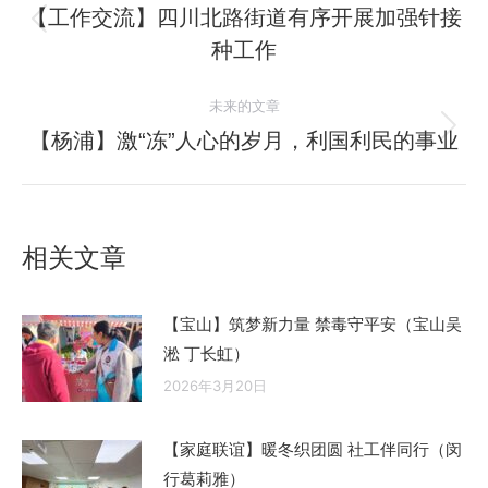
章
【工作交流】四川北路街道有序开展加强针接
历
种工作
导
史
的
航
未来的文章
文
【杨浦】激“冻”人心的岁月，利国利民的事业
未
章：
来
的
文
相关文章
章：
【宝山】筑梦新力量 禁毒守平安（宝山吴
淞 丁长虹）
2026年3月20日
【家庭联谊】暖冬织团圆 社工伴同行（闵
行葛莉雅）