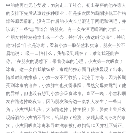
中的他再也无心复读，匆匆走上了社会。初出茅庐的他在家人
的安排下先后从事过多种职业，但是多次因为薪酬较低工作枯
燥等原因辞职。没有工作后的小杰长期混迹于网吧和酒吧，并
认识了一些“志同道合”的朋友。有一次在酒吧喝酒的时候，一
个朋友神神秘秘拿出来一个壶，并告诉小杰这叫“冰壶”，并给
他“科普”什么是冰毒，看着小杰一脸茫然和犹豫，朋友一脸不
屑地说：“吸一口怕什么，我都吸到现在了，难道我还能害
你。”在朋友的诱惑下，带着侥幸的心理，小杰第一次吸食了
冰毒。这一次自我放纵后，毒魔的狰狞面目很快显现了出来。
随着时间的推移，小杰一发不可收拾，沉沦于毒海，因为长期
受到冰毒的迫害，小杰脾气也变得暴躁，虽然父母察觉到了他
的异样，但也没有想到小杰会吸食冰毒。直至一晚，小杰和朋
友在路边摊吃夜宵，因为朋友和旁边一桌客人发生了一些口
角，小杰帮其出头，大闹路边摊，摊主报了警，警察出警后发
现醉酒的小杰的不寻常，给其做了检测，发现其吸食冰毒的事
实，小杰因吸食冰毒和寻衅滋事被行政拘留10天并社区矫正。