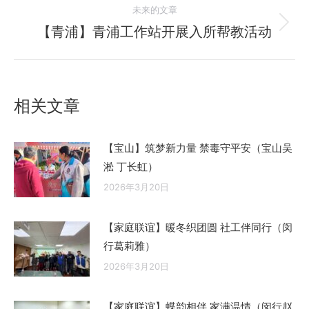
的
航
未来的文章
文
【青浦】青浦工作站开展入所帮教活动
未
章：
来
的
文
相关文章
章：
【宝山】筑梦新力量 禁毒守平安（宝山吴
淞 丁长虹）
2026年3月20日
【家庭联谊】暖冬织团圆 社工伴同行（闵
行葛莉雅）
2026年3月20日
【家庭联谊】蝶韵相伴 家满温情（闵行赵