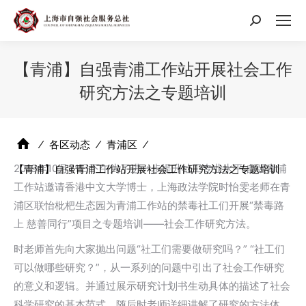
搜
索：
【青浦】自强青浦工作站开展社会工作
研究方法之专题培训
⁄
各区动态
⁄
青浦区
⁄
2019年10月21日下午为了进一步提升社工专业水平,自强青浦
【青浦】自强青浦工作站开展社会工作研究方法之专题培训
工作站邀请香港中文大学博士，上海政法学院时怡雯老师在青
浦区联怡枇杷生态园为青浦工作站的禁毒社工们开展“禁毒路
上 慈善同行”项目之专题培训——社会工作研究方法。
时老师首先向大家抛出问题“社工们需要做研究吗？” “社工们
可以做哪些研究？”，从一系列的问题中引出了社会工作研究
的意义和逻辑。并通过展示研究计划书生动具体的描述了社会
科学研究的基本范式。随后时老师详细讲解了研究的方法体