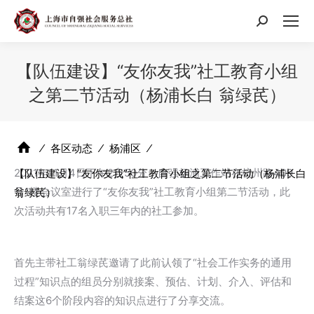
搜
索：
【队伍建设】“友你友我”社工教育小组
之第二节活动（杨浦长白 翁绿芪）
⁄
各区动态
⁄
杨浦区
⁄
2021年11月4日下午2点50分，自强杨浦工作站在杭州路409
【队伍建设】“友你友我”社工教育小组之第二节活动（杨浦长白
号1楼会议室进行了“友你友我”社工教育小组第二节活动，此
翁绿芪）
次活动共有17名入职三年内的社工参加。
首先主带社工翁绿芪邀请了此前认领了“社会工作实务的通用
过程”知识点的组员分别就接案、预估、计划、介入、评估和
结案这6个阶段内容的知识点进行了分享交流。