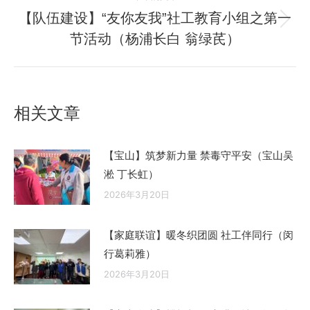
航
文
【队伍建设】“友你友我”社工教育小组之第一
未
章：
节活动（杨浦长白 翁绿芪）
来
的
文
章：
相关文章
【宝山】筑梦新力量 禁毒守平安（宝山吴
淞 丁长虹）
2026年3月20日
【家庭联谊】暖冬织团圆 社工伴同行（闵
行葛莉雅）
2026年3月20日