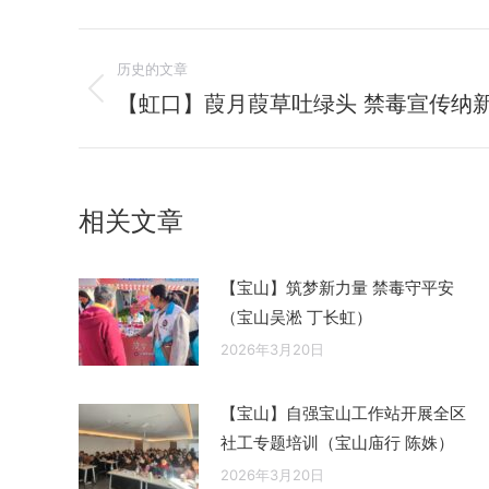
文
历史的文章
章
【虹口】葭月葭草吐绿头 禁毒宣传纳
历
史
导
的
航
文
相关文章
章：
【宝山】筑梦新力量 禁毒守平安
（宝山吴淞 丁长虹）
2026年3月20日
【宝山】自强宝山工作站开展全区
社工专题培训（宝山庙行 陈姝）
2026年3月20日