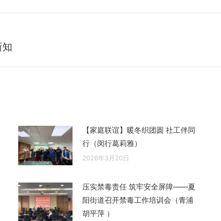
新知
未
来
的
文
章：
【家庭联谊】暖冬织团圆 社工伴同
行（闵行葛莉雅）
2026年3月20日
压实禁毒责任 筑牢安全屏障——夏
阳街道召开禁毒工作培训会（青浦
胡平萍 ）