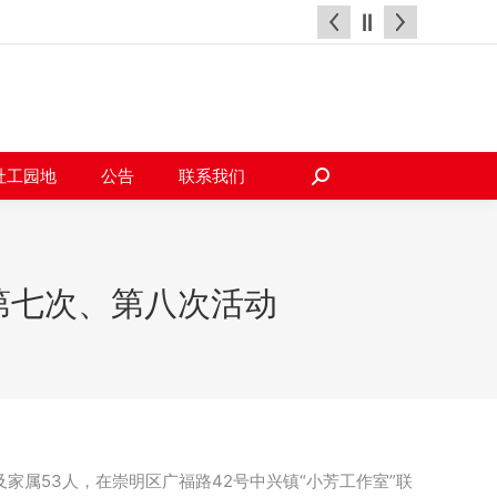
天地
社工园地
公告
联系我们
搜
索：
社工园地
公告
联系我们
搜
索：
第七次、第八次活动
家属53人，在崇明区广福路42号中兴镇“小芳工作室”联