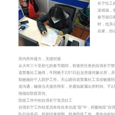
长宁社工
送祝福，
春节假日
时，也关
在家，但
所内所外接力，无缝对接
从大年三十至初七的春节期间，有接所任务的自强长宁禁
道禁毒社工施伟，牛阿银于2月1日赴女所接对象出所，
助她做好个人防护工作。天山路街道禁毒社工戈佳敏接到
道沟通，确保当天接所用车，并通知家属出所时间。于2
情做好防疫宣传。
防疫工作中的自强长宁党员社工
自强长宁工作站党员朱玲在本次战“疫”中，积极响应“自强总
队行动号召，提前结束假期，投身防疫工作，用专业的知