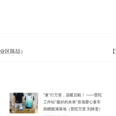
业区陈喆）
【
未
来
的
文
章：
“童”行万里，温暖启航！ ——普陀
工作站“最好的未来”首场爱心童车
捐赠圆满落地（普陀万里 刘静雯）