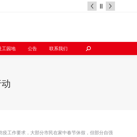
天地
社工园地
公告
联系我们
搜
索：
社工园地
公告
联系我们
搜
索：
行动
防疫工作要求，大部分市民在家中春节休假，但部分自强