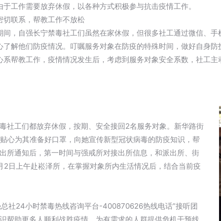
由于工作需要放弃休假，以各种方式积极参与抗击疫情工作。
密切联系，帮教工作不放松
期间，自强长宁禁毒社工们虽然在家休假，但很多社工通过微信、手
心了解他们防疫情况。叮嘱服务对象在防疫的特殊时间，做好自身防
心系帮教工作，疫情情况发生后，考虑到服务对象安全系数，社工主
毒社工们都放弃休假，按期、安全接回2名服务对象。新华路街
并贴心为其准备好口罩，向她宣传新型冠状病毒的防疫知识，帮
出所通知后，第一时间与强戒所对接出所信息，和派出所、街
月2日上午赴崧泽所，在掌握对象所内生活情况后，结合当前疫
社24小时禁毒热线咨询平台-400870626热线电话”接听团
识帮助更多人顺利战胜疫情，为有需求的人群提供危机干预线