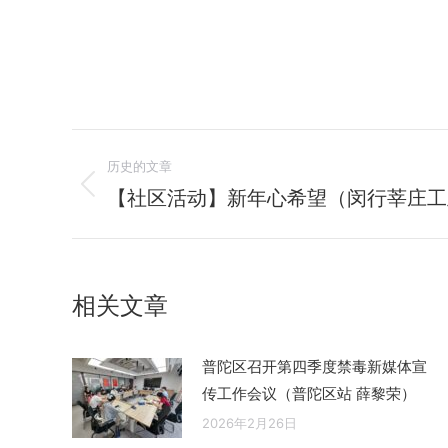
文
历史的文章
章
【社区活动】新年心希望（闵行莘庄工
历
史
导
的
航
文
相关文章
章：
普陀区召开第四季度禁毒新媒体宣
传工作会议（普陀区站 薛黎荣）
2026年2月26日