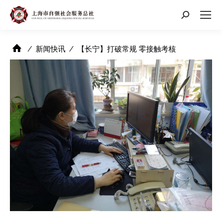
搜
索：
⁄
新闻快讯
⁄
【长宁】打破常规 零接触考核