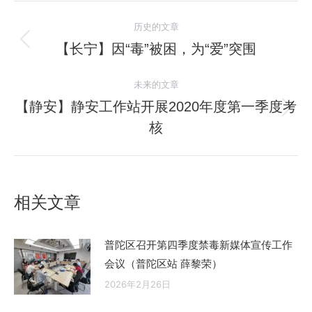
文
历史的文章
章
【长宁】因“毒”被困，为“爱”突围
历
史
导
未来的文章
的
航
文
【静安】静安工作站开展2020年度第一季度考
未
章：
核
来
的
文
章：
相关文章
普陀区召开第四季度禁毒新媒体宣传工作
会议（普陀区站 薛黎荣）
2026年2月26日