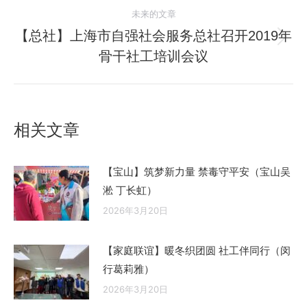
导
未来的文章
的
航
文
【总社】上海市自强社会服务总社召开2019年
未
章：
骨干社工培训会议
来
的
文
章：
相关文章
【宝山】筑梦新力量 禁毒守平安（宝山吴
淞 丁长虹）
2026年3月20日
【家庭联谊】暖冬织团圆 社工伴同行（闵
行葛莉雅）
2026年3月20日