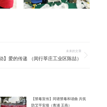
未来的文章
动】爱的传递 （闵行莘庄工业区陈喆）
【禁毒宣传】同谱禁毒和谐曲 共筑
防艾平安墙（青浦 王燕）