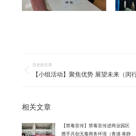
文
历史的文章
章
【小组活动】聚焦优势 展望未来（闵
历
史
导
的
航
文
相关文章
章：
【禁毒宣传】禁毒宣传进商业园区
携手共创无毒商务环境（青浦 蒋静