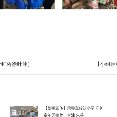
行虹桥徐叶萍）
【小组活
未
来
的
文
章：
【禁毒宣传】禁毒宣传进小学 守护
童年无毒梦（青浦 朱善）