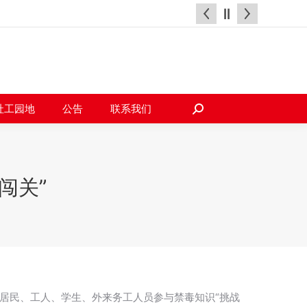
天地
社工园地
公告
联系我们
搜
索：
社工园地
公告
联系我们
搜
索：
闯关”
员居民、工人、学生、外来务工人员参与禁毒知识“挑战